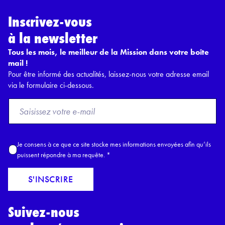
Inscrivez-vous
à la newsletter
Tous les mois, le meilleur de la Mission dans votre boîte
mail !
Pour être informé des actualités, laissez-nous votre adresse email
via le formulaire ci-dessous.
F
r
o
m
A
Je consens à ce que ce site stocke mes informations envoyées afin qu’ils
E
c
puissent répondre à ma requête.
*
m
c
a
o
S'INSCRIRE
i
r
l
d
*
Suivez-nous
R
G