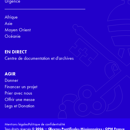
Urgence
Afrique
Asie
Moyen Orient
Océanie
EN DIRECT
Centre de documentation et d'archives
AGIR
Donner
Financer un projet
Prier avec nous
Offrir une messe
Legs et Donation
Mentions légales
Politique de confidentialité
Tous droits réservés ©
2026 — Œuvres Pontificales Missionnaires - OPM France