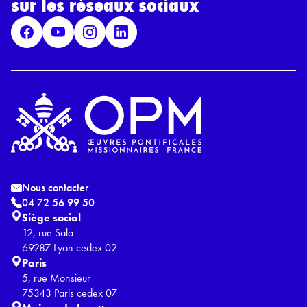
sur les réseaux sociaux
P
D
*
Nous contacter
04 72 56 99 50
Siège social
12, rue Sala
69287 Lyon cedex 02
Paris
5, rue Monsieur
75343 Paris cedex 07