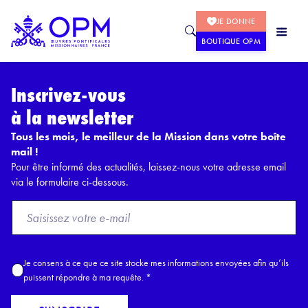
JE DONNE
BOUTIQUE OPM
Inscrivez-vous
à la newsletter
Tous les mois, le meilleur de la Mission dans votre boîte
mail !
Pour être informé des actualités, laissez-nous votre adresse email
via le formulaire ci-dessous.
F
r
o
m
A
Je consens à ce que ce site stocke mes informations envoyées afin qu’ils
E
c
puissent répondre à ma requête.
*
m
c
a
o