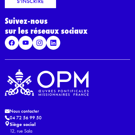
S'INSCRIRE
i
r
l
d
*
Suivez-nous
R
G
sur les réseaux sociaux
P
D
*
Nous contacter
04 72 56 99 50
Siège social
12, rue Sala