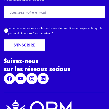
F
r
o
m
A
Je consens à ce que ce site stocke mes informations envoyées afin qu’ils
E
c
puissent répondre à ma requête.
*
m
c
a
o
S'INSCRIRE
i
r
l
d
*
Suivez-nous
R
G
sur les réseaux sociaux
P
D
*