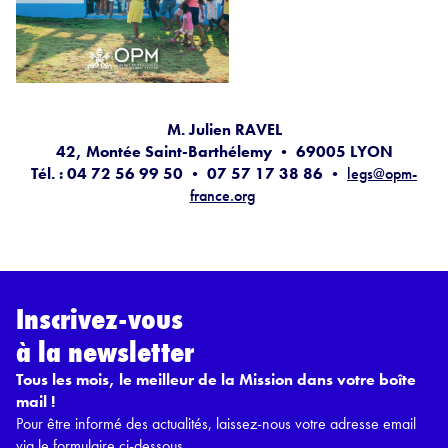
M. Julien RAVEL
42, Montée Saint-Barthélemy • 69005 LYON
Tél. : 04 72 56 99 50 • 07 57 17 38 86 •
legs@opm-
france.org
Inscrivez-vous
à la newsletter
Tous les mois, le meilleur de la Mission dans votre boîte
mail !
Pour être informé des actualités, laissez-nous votre adresse email
via le formulaire ci-dessous.