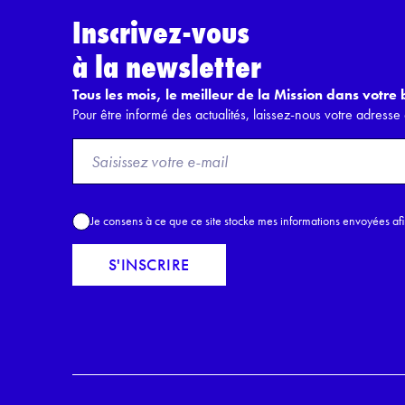
Inscrivez-vous
à la newsletter
Tous les mois, le meilleur de la Mission dans votre b
Pour être informé des actualités, laissez-nous votre adresse 
F
r
o
m
A
Je consens à ce que ce site stocke mes informations envoyées af
E
c
m
c
S'INSCRIRE
a
o
i
r
l
d
*
R
G
P
D