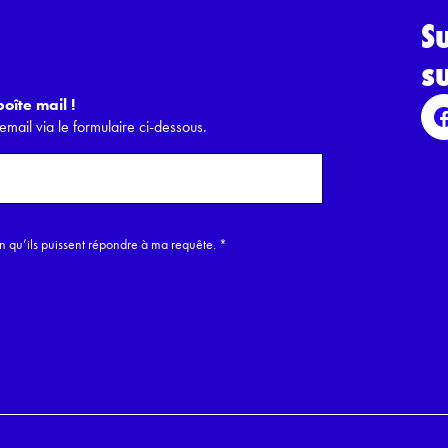
S
s
oîte mail !
email via le formulaire ci-dessous.
in qu’ils puissent répondre à ma requête.
*