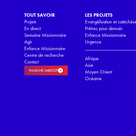
*
TOUT SAVOIR
LES PROJETS
Projets
Evangélisation et catéchès
En direct
Prêtres pour demain
Semaine Missionnaire
Enfance Missionnaire
Agir
Urgence
Enfance Missionnaire
Centre de recherche
Afrique
Contact
Asie
PAULINE JARICOT
Moyen Orient
Océanie