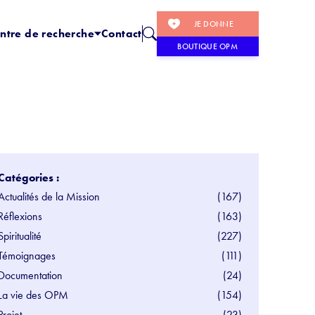
JE DONNE
ntre de recherche
Contact
BOUTIQUE OPM
Catégories :
Actualités de la Mission
(167)
Réflexions
(163)
Spiritualité
(227)
Témoignages
(111)
Documentation
(24)
La vie des OPM
(154)
Projet
(23)