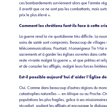
ces bombardements surviennent alors que l’armée régul
il avertit que ce ne sont pas les combattants, mais surto
prix le plus élevé ».
Comment les chrétiens font-ils face à cette cri
La guerre rend la vie quotidienne très difficile. La nou
soins de santé sont compromis. Beaucoup de villages s
télécommunications. Pourtant, Monseigneur Tin Wai ra
sacrements et à garder les églises ouvertes dans cette 
reste vivante malgré la guerre », et que prêtres et rel
et de consoler les affligés, malgré leurs forces limité
Est-il possible aujourd’hui d’aider l’Église d
Oui. Comme dans beaucoup d’autres régions du monde
catastrophes naturelles — en Afrique ou au Proche-Ori
populations les plus fragiles, grâce à ses missionnaires
réconfort, soutient les affligés et encourage le dialogu