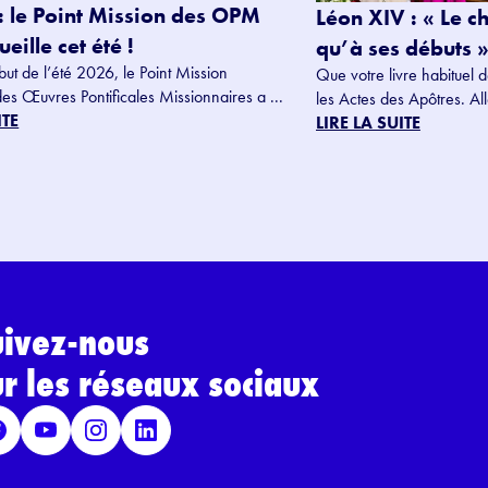
: le Point Mission des OPM
Léon XIV : « Le c
eille cet été !
qu’à ses débuts »
but de l’été 2026, le Point Mission
Que votre livre habituel d
des Œuvres Pontificales Missionnaires a ...
les Actes des Apôtres. Alle
ITE
LIRE LA SUITE
uivez-nous
ur les réseaux sociaux