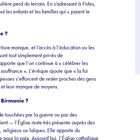
ière perd du terrain. En s’adressant à
Fides
,
ut les enfants et les familles qui « paient le
se ?
rriture manque, et l’accès à l’éducation ou les
ont tout simplement privés de
pporte que l’on continue à « célébrer les
souffrance ». L’évêque ajoute que « la foi
igieuses s’efforcent de rester proches des gens
es et leur manque de moyens.
e Birmanie ?
 touchées par la guerre ou par des
ent — l’Église reste très présente auprès des
, religieux ou laïques. Elle apporte du
e pour la paix. Aujourd’hui, l’Église catholique