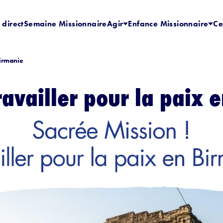
 direct
Semaine Missionnaire
Agir
Enfance Missionnaire
Ce
Birmanie
ravailler pour la paix 