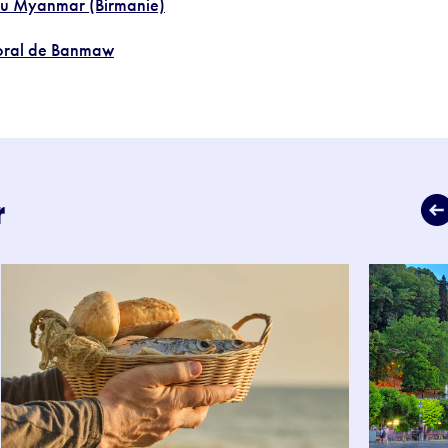
 du Myanmar (Birmanie)
storal de Banmaw
r