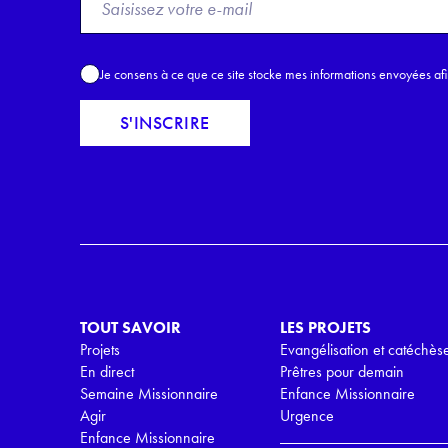
r
o
m
A
Je consens à ce que ce site stocke mes informations envoyées af
E
c
m
c
S'INSCRIRE
a
o
i
r
l
d
*
R
G
P
D
*
TOUT SAVOIR
LES PROJETS
Projets
Evangélisation et catéchès
En direct
Prêtres pour demain
Semaine Missionnaire
Enfance Missionnaire
Agir
Urgence
Enfance Missionnaire