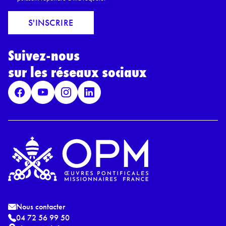
m
c
a
o
S'INSCRIRE
i
r
l
d
*
Suivez-nous
R
G
sur les réseaux sociaux
P
D
*
Nous contacter
04 72 56 99 50