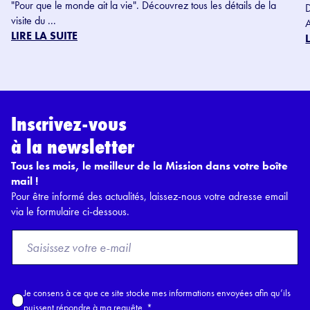
"Pour que le monde ait la vie". Découvrez tous les détails de la
visite du ...
LIRE LA SUITE
Inscrivez-vous
à la newsletter
Tous les mois, le meilleur de la Mission dans votre boîte
mail !
Pour être informé des actualités, laissez-nous votre adresse email
via le formulaire ci-dessous.
F
r
o
m
A
Je consens à ce que ce site stocke mes informations envoyées afin qu’ils
E
c
puissent répondre à ma requête.
*