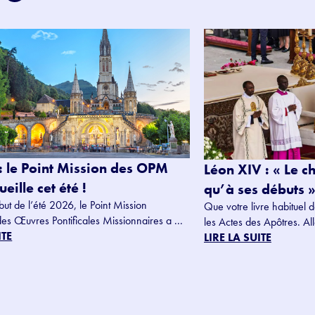
: le Point Mission des OPM
Léon XIV : « Le c
eille cet été !
qu’à ses débuts »
but de l’été 2026, le Point Mission
Que votre livre habituel d
des Œuvres Pontificales Missionnaires a ...
les Actes des Apôtres. Alle
ITE
LIRE LA SUITE