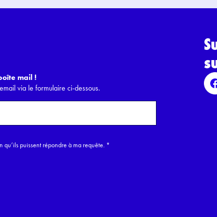
S
s
oîte mail !
email via le formulaire ci-dessous.
in qu’ils puissent répondre à ma requête.
*