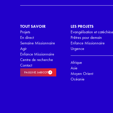
G
P
D
*
TOUT SAVOIR
LES PROJETS
Projets
Evangélisation et catéchès
En direct
Prêtres pour demain
Semaine Missionnaire
Enfance Missionnaire
Agir
Urgence
Enfance Missionnaire
Centre de recherche
Afrique
Contact
Asie
PAULINE JARICOT
Moyen Orient
Océanie