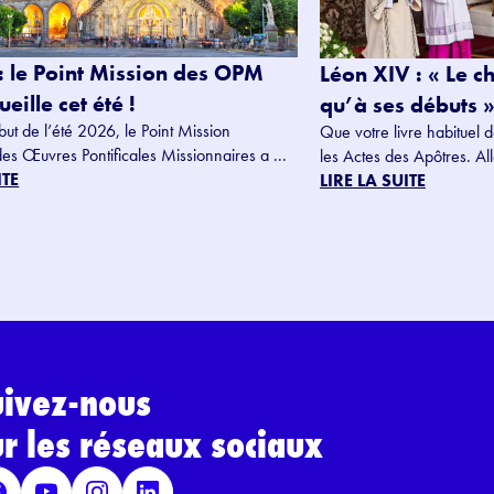
: le Point Mission des OPM
Léon XIV : « Le c
eille cet été !
qu’à ses débuts »
but de l’été 2026, le Point Mission
Que votre livre habituel d
des Œuvres Pontificales Missionnaires a ...
les Actes des Apôtres. Alle
ITE
LIRE LA SUITE
uivez-nous
ur les réseaux sociaux