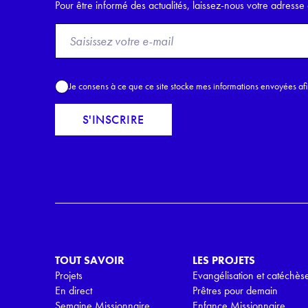
Pour être informé des actualités, laissez-nous votre adresse 
F
r
o
m
A
Je consens à ce que ce site stocke mes informations envoyées af
E
c
m
c
S'INSCRIRE
a
o
i
r
l
d
*
R
G
P
D
*
TOUT SAVOIR
LES PROJETS
Projets
Evangélisation et catéchès
En direct
Prêtres pour demain
Semaine Missionnaire
Enfance Missionnaire