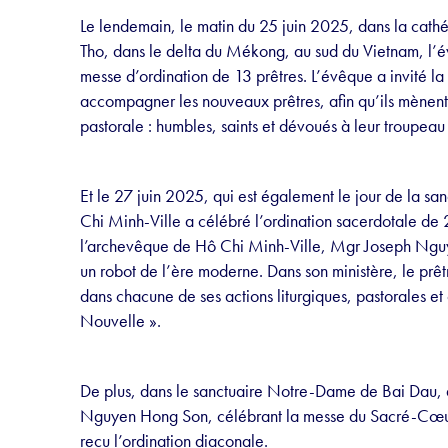
Le lendemain, le matin du 25 juin 2025, dans la cath
Tho, dans le delta du Mékong, au sud du Vietnam, l’év
messe d’ordination de 13 prêtres. L’évêque a invité la
accompagner les nouveaux prêtres, afin qu’ils mènent t
pastorale : humbles, saints et dévoués à leur troupeau 
Et le 27 juin 2025, qui est également le jour de la sa
Chi Minh-Ville a célébré l’ordination sacerdotale de
l’archevêque de Hô Chi Minh-Ville, Mgr Joseph Nguy
un robot de l’ère moderne. Dans son ministère, le prê
dans chacune de ses actions liturgiques, pastorales et c
Nouvelle ».
De plus, dans le sanctuaire Notre-Dame de Bai Dau,
Nguyen Hong Son, célébrant la messe du Sacré-Cœur d
reçu l’ordination diaconale.