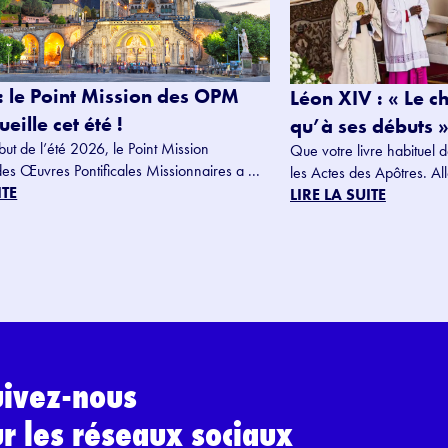
: le Point Mission des OPM
Léon XIV : « Le c
eille cet été !
qu’à ses débuts »
but de l’été 2026, le Point Mission
Que votre livre habituel d
des Œuvres Pontificales Missionnaires a ...
les Actes des Apôtres. Alle
ITE
LIRE LA SUITE
uivez-nous
ur les réseaux sociaux