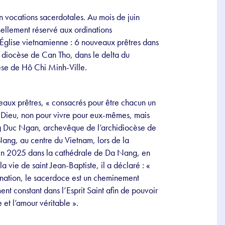
n vocations sacerdotales. Au mois de juin
ellement réservé aux ordinations
’Église vietnamienne : 6 nouveaux prêtres dans
 diocèse de Can Tho, dans le delta du
èse de Hô Chi Minh-Ville.
eaux prêtres, « consacrés pour être chacun un
e Dieu, non pour vivre pour eux-mêmes, mais
ng Duc Ngan, archevêque de l’archidiocèse de
ang, au centre du Vietnam, lors de la
 juin 2025 dans la cathédrale de Da Nang, en
 vie de saint Jean-Baptiste, il a déclaré : «
dination, le sacerdoce est un cheminement
nt constant dans l’Esprit Saint afin de pouvoir
 et l’amour véritable ».