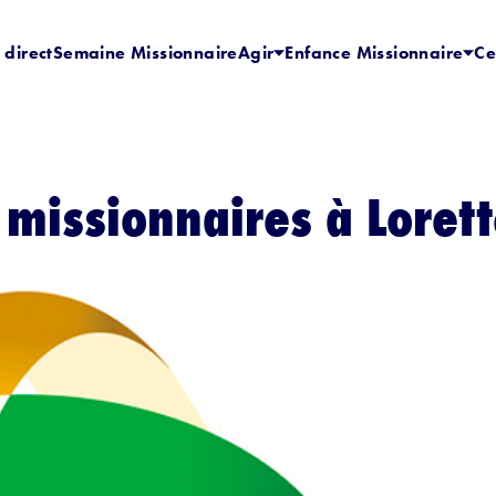
 direct
Semaine Missionnaire
Agir
Enfance Missionnaire
Ce
 missionnaires à Loret