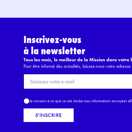
Inscrivez-vous
à la newsletter
Tous les mois, le meilleur de la Mission dans votre b
Pour être informé des actualités, laissez-nous votre adresse 
F
r
o
m
A
Je consens à ce que ce site stocke mes informations envoyées af
E
c
m
c
S'INSCRIRE
a
o
i
r
l