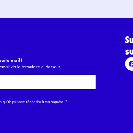
S
s
oîte mail !
email via le formulaire ci-dessous.
in qu’ils puissent répondre à ma requête.
*