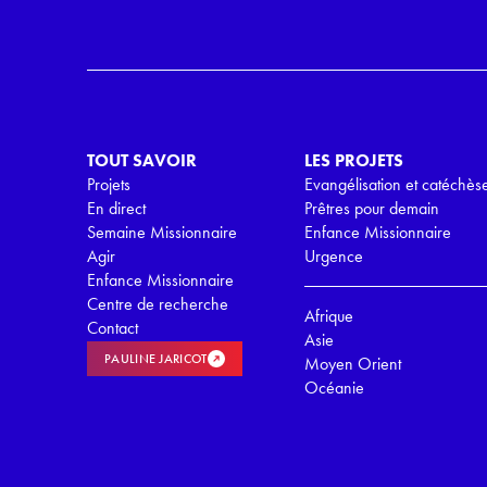
d
*
R
G
P
D
*
TOUT SAVOIR
LES PROJETS
Projets
Evangélisation et catéchès
En direct
Prêtres pour demain
Semaine Missionnaire
Enfance Missionnaire
Agir
Urgence
Enfance Missionnaire
Centre de recherche
Afrique
Contact
Asie
PAULINE JARICOT
Moyen Orient
Océanie