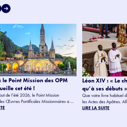
: le Point Mission des OPM
Léon XIV : « Le c
eille cet été !
qu’à ses débuts »
but de l’été 2026, le Point Mission
Que votre livre habituel d
des Œuvres Pontificales Missionnaires a ...
les Actes des Apôtres. Alle
ITE
LIRE LA SUITE