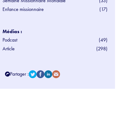
Semaine Missionnaire Mondiale
(33)
Enfance missionnaire
(17)
Médias :
Podcast
(49)
Article
(298)
Partager :