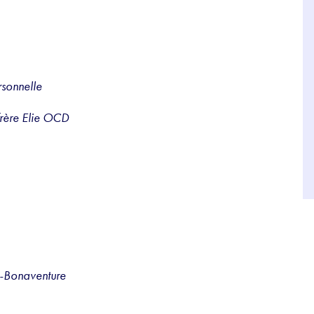
rsonnelle
frère Elie OCD
nt-Bonaventure