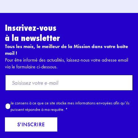
Inscrivez-vous
à la newsletter
Tous les mois, le meilleur de la Mission dans votre boîte
mail !
Pour être informé des actualités, laissez-nous votre adresse email
via le formulaire ci-dessous.
F
r
o
m
A
Je consens à ce que ce site stocke mes informations envoyées afin qu’ils
E
c
puissent répondre à ma requête.
*
m
c
a
o
S'INSCRIRE
i
r
l
d