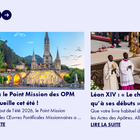
: le Point Mission des OPM
Léon XIV : « Le c
eille cet été !
qu’à ses débuts »
but de l’été 2026, le Point Mission
Que votre livre habituel d
des Œuvres Pontificales Missionnaires a ...
les Actes des Apôtres. Alle
ITE
LIRE LA SUITE