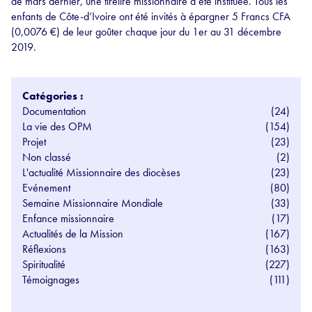
de mars dernier, une tirelire missionnaire a été instituée. Tous les
enfants de Côte-d’Ivoire ont été invités à épargner 5 Francs CFA
(0,0076 €) de leur goûter chaque jour du 1er au 31 décembre
2019.
Catégories :
Documentation
(24)
La vie des OPM
(154)
Projet
(23)
Non classé
(2)
L'actualité Missionnaire des diocèses
(23)
Evénement
(80)
Semaine Missionnaire Mondiale
(33)
Enfance missionnaire
(17)
Actualités de la Mission
(167)
Réflexions
(163)
Spiritualité
(227)
Témoignages
(111)