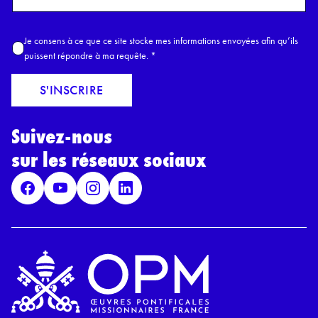
o
m
A
Je consens à ce que ce site stocke mes informations envoyées afin qu’ils
E
c
puissent répondre à ma requête.
*
m
c
a
o
S'INSCRIRE
i
r
l
d
*
Suivez-nous
R
G
sur les réseaux sociaux
P
D
*