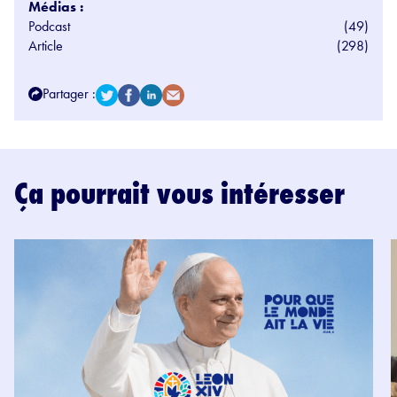
Médias :
Podcast
(49)
Article
(298)
Partager :
Ça pourrait vous intéresser