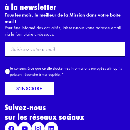
à la newsletter
Tous les mois, le meilleur de la Mission dans votre boîte
mail !
Pour être informé des actualités, laissez-nous votre adresse email
via le formulaire ci-dessous.
F
r
o
m
A
Je consens à ce que ce site stocke mes informations envoyées afin qu’ils
E
c
puissent répondre à ma requête.
*
m
c
a
o
S'INSCRIRE
i
r
l
d
*
Suivez-nous
R
G
sur les réseaux sociaux
P
D