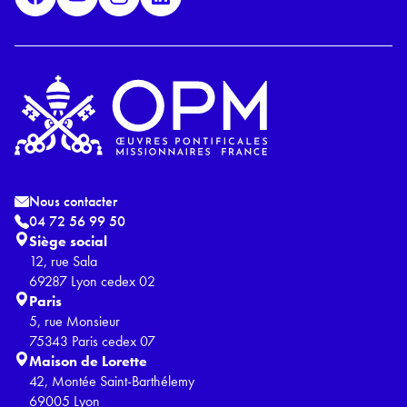
*
Nous contacter
04 72 56 99 50
Siège social
12, rue Sala
69287 Lyon cedex 02
Paris
5, rue Monsieur
75343 Paris cedex 07
Maison de Lorette
42, Montée Saint-Barthélemy
69005 Lyon