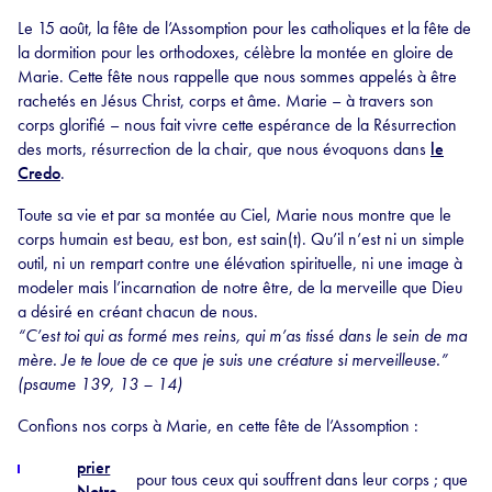
Le 15 août, la fête de l’Assomption pour les catholiques et la fête de
la dormition pour les orthodoxes, célèbre la montée en gloire de
Marie. Cette fête nous rappelle que nous sommes appelés à être
rachetés en Jésus Christ, corps et âme. Marie – à travers son
corps glorifié – nous fait vivre cette espérance de la Résurrection
des morts, résurrection de la chair, que nous évoquons dans
le
Credo
.
Toute sa vie et par sa montée au Ciel, Marie nous montre que le
corps humain est beau, est bon, est sain(t). Qu’il n’est ni un simple
outil, ni un rempart contre une élévation spirituelle, ni une image à
modeler mais l’incarnation de notre être, de la merveille que Dieu
a désiré en créant chacun de nous.
“C’est toi qui as formé mes reins, qui m’as tissé dans le sein de ma
mère. Je te loue de ce que je suis une créature si merveilleuse.”
(psaume 139, 13 – 14)
Confions nos corps à Marie, en cette fête de l’Assomption :
prier
pour tous ceux qui souffrent dans leur corps ; que
Notre