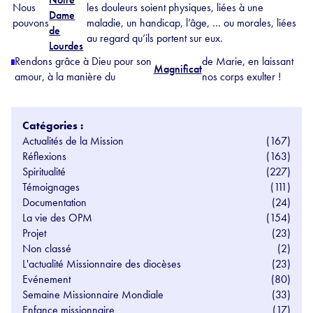
Nous
les douleurs soient physiques, liées à une
Dame
pouvons
maladie, un handicap, l’âge, … ou morales, liées
de
au regard qu’ils portent sur eux.
Lourdes
Rendons grâce à Dieu pour son
de Marie, en laissant
Magnificat
amour, à la manière du
nos corps exulter !
Catégories :
Actualités de la Mission
(167)
Réflexions
(163)
Spiritualité
(227)
Témoignages
(111)
Documentation
(24)
La vie des OPM
(154)
Projet
(23)
Non classé
(2)
L'actualité Missionnaire des diocèses
(23)
Evénement
(80)
Semaine Missionnaire Mondiale
(33)
Enfance missionnaire
(17)