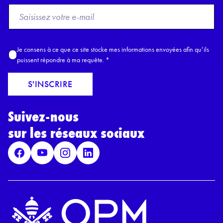
F
r
o
m
A
Je consens à ce que ce site stocke mes informations envoyées afin qu’ils
E
c
puissent répondre à ma requête.
*
m
c
a
o
S'INSCRIRE
i
r
l
d
*
Suivez-nous
R
G
sur les réseaux sociaux
P
D
*