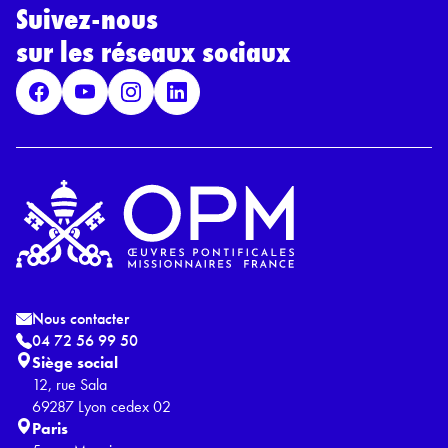
*
Suivez-nous
R
G
sur les réseaux sociaux
P
D
*
Nous contacter
04 72 56 99 50
Siège social
12, rue Sala
69287 Lyon cedex 02
Paris