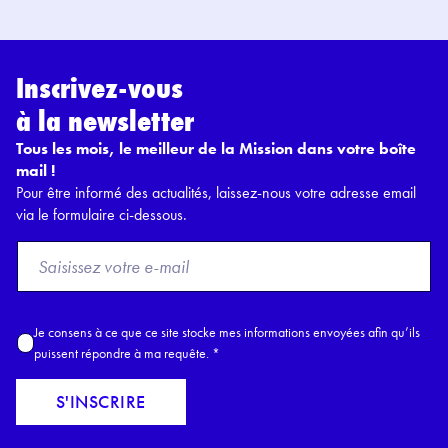
Inscrivez-vous
à la newsletter
Tous les mois, le meilleur de la Mission dans votre boîte
mail !
Pour être informé des actualités, laissez-nous votre adresse email
via le formulaire ci-dessous.
F
r
o
m
A
Je consens à ce que ce site stocke mes informations envoyées afin qu’ils
E
c
puissent répondre à ma requête.
*
m
c
a
o
S'INSCRIRE
i
r
l
d