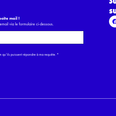
S
s
oîte mail !
email via le formulaire ci-dessous.
in qu’ils puissent répondre à ma requête.
*