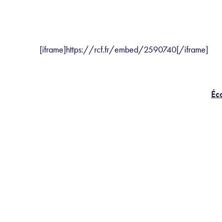
[iframe]https://rcf.fr/embed/2590740[/iframe]
Éco