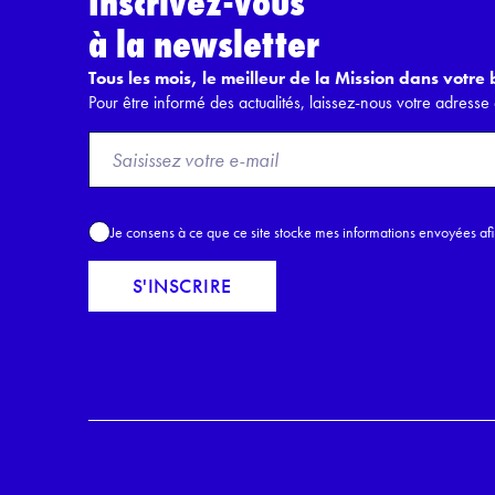
Inscrivez-vous
à la newsletter
Tous les mois, le meilleur de la Mission dans votre b
Pour être informé des actualités, laissez-nous votre adresse 
F
r
o
m
A
Je consens à ce que ce site stocke mes informations envoyées af
E
c
m
c
S'INSCRIRE
a
o
i
r
l
d
*
R
G
P
D
*