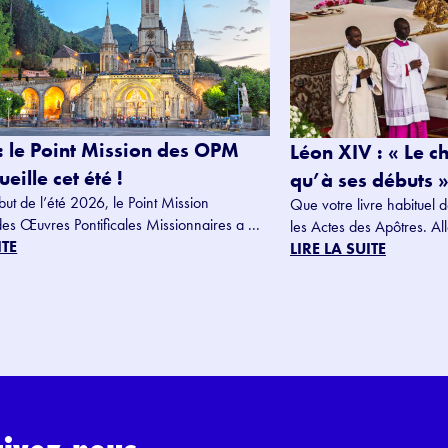
: le Point Mission des OPM
Léon XIV : « Le c
eille cet été !
qu’à ses débuts »
but de l’été 2026, le Point Mission
Que votre livre habituel d
des Œuvres Pontificales Missionnaires a ...
les Actes des Apôtres. Alle
ITE
LIRE LA SUITE