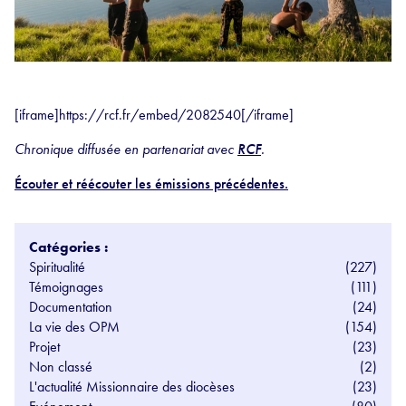
[iframe]https://rcf.fr/embed/2082540[/iframe]
Chronique diffusée en partenariat avec
RCF
.
Écouter et réécouter les émissions précédentes.
Catégories :
Spiritualité
(227)
Témoignages
(111)
Documentation
(24)
La vie des OPM
(154)
Projet
(23)
Non classé
(2)
L'actualité Missionnaire des diocèses
(23)