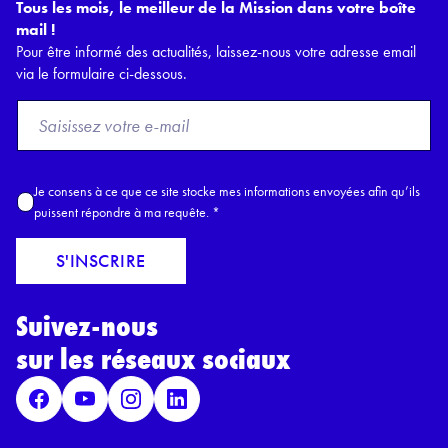
Tous les mois, le meilleur de la Mission dans votre boîte
mail !
Pour être informé des actualités, laissez-nous votre adresse email
via le formulaire ci-dessous.
F
r
o
m
A
Je consens à ce que ce site stocke mes informations envoyées afin qu’ils
E
c
puissent répondre à ma requête.
*
m
c
a
o
S'INSCRIRE
i
r
l
d
*
Suivez-nous
R
G
sur les réseaux sociaux
P
D
*