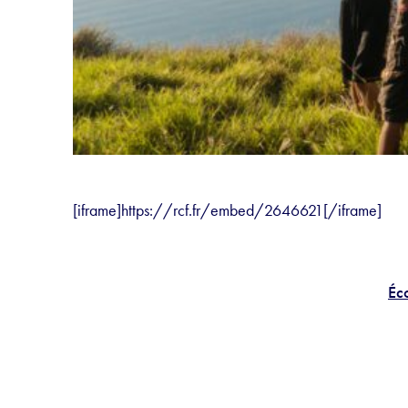
[iframe]https://rcf.fr/embed/2646621[/iframe]
Éco