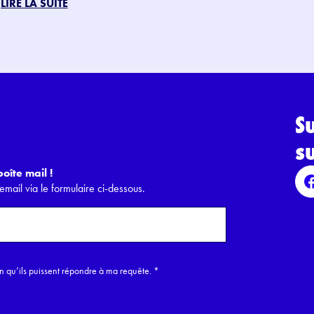
LIRE LA SUITE
S
s
oîte mail !
email via le formulaire ci-dessous.
in qu’ils puissent répondre à ma requête.
*