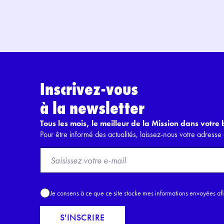
Inscrivez-vous
à la newsletter
Tous les mois, le meilleur de la Mission dans votre b
Pour être informé des actualités, laissez-nous votre adresse 
F
r
o
m
A
Je consens à ce que ce site stocke mes informations envoyées af
E
c
m
c
S'INSCRIRE
a