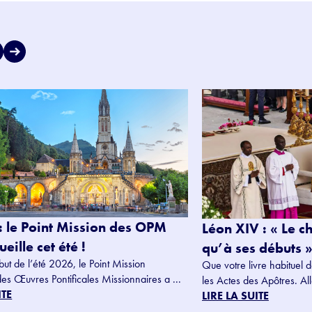
: le Point Mission des OPM
Léon XIV : « Le c
eille cet été !
qu’à ses débuts »
but de l’été 2026, le Point Mission
Que votre livre habituel d
des Œuvres Pontificales Missionnaires a ...
les Actes des Apôtres. Alle
ITE
LIRE LA SUITE