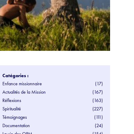
Catégories :
Enfance missionnaire
(17)
Actualités de la Mission
(167)
Réflexions
(163)
Spiritualité
(227)
Témoignages
(111)
Documentation
(24)
La vie des OPM
(154)