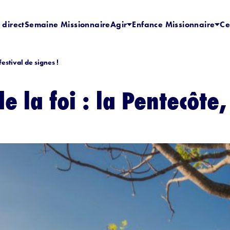
 direct
Semaine Missionnaire
Agir
Enfance Missionnaire
Ce
festival de signes !
de la foi : la Pentecôte,