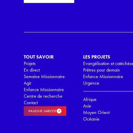
o
i
r
l
d
*
R
G
P
D
*
TOUT SAVOIR
LES PROJETS
Projets
Evangélisation et catéchès
En direct
Prêtres pour demain
Semaine Missionnaire
Enfance Missionnaire
Agir
Urgence
Enfance Missionnaire
Centre de recherche
Afrique
Contact
Asie
PAULINE JARICOT
Moyen Orient
Océanie