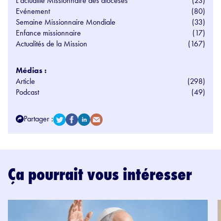
L'actualité Missionnaire des diocèses
(23)
Evénement
(80)
Semaine Missionnaire Mondiale
(33)
Enfance missionnaire
(17)
Actualités de la Mission
(167)
Médias :
Article
(298)
Podcast
(49)
Partager :
Ça pourrait vous intéresser