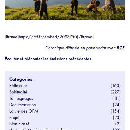
[iframe]https://rcf.fr/embed/2093750[/iframe]
Chronique diffusée en partenariat avec
RCF
.
Écouter et réécouter les émissions précédentes.
Catégories :
Réflexions
(163)
Spiritualité
(227)
Témoignages
(111)
Documentation
(24)
La vie des OPM
(154)
Projet
(23)
Non classé
(2)