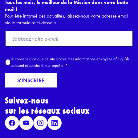
Tous les mois, le meilleur de la Mission dans votre boîte
mail !
Pour être informé des actualités, laissez-nous votre adresse email
via le formulaire ci-dessous.
F
r
o
m
A
Je consens à ce que ce site stocke mes informations envoyées afin qu’ils
E
c
puissent répondre à ma requête.
*
m
c
a
o
S'INSCRIRE
i
r
l
d
*
Suivez-nous
R
G
sur les réseaux sociaux
P
D
*