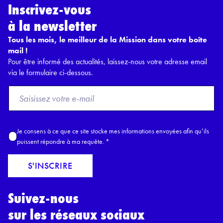
Inscrivez-vous
à la newsletter
Tous les mois, le meilleur de la Mission dans votre boîte
mail !
Pour être informé des actualités, laissez-nous votre adresse email
via le formulaire ci-dessous.
F
r
o
m
A
Je consens à ce que ce site stocke mes informations envoyées afin qu’ils
E
c
puissent répondre à ma requête.
*
m
c
a
o
S'INSCRIRE
i
r
l
d
*
Suivez-nous
R
G
sur les réseaux sociaux
P