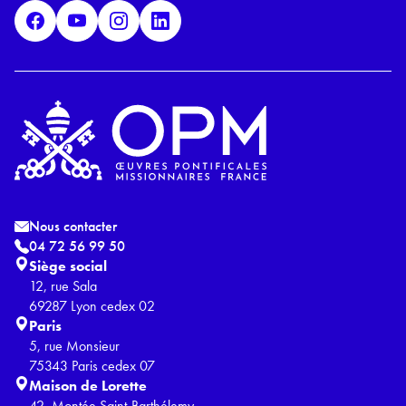
D
*
Nous contacter
04 72 56 99 50
Siège social
12, rue Sala
69287 Lyon cedex 02
Paris
5, rue Monsieur
75343 Paris cedex 07
Maison de Lorette
42, Montée Saint-Barthélemy