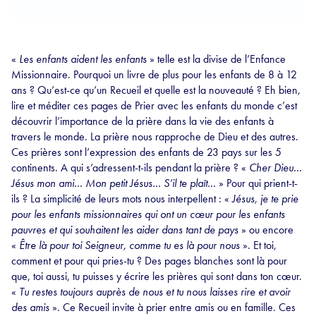
«
Les enfants aident les enfants
» telle est la divise de l’Enfance
Missionnaire. Pourquoi un livre de plus pour les enfants de 8 à 12
ans ? Qu’est-ce qu’un Recueil et quelle est la nouveauté ? Eh bien,
lire et méditer ces pages de Prier avec les enfants du monde c’est
découvrir l’importance de la prière dans la vie des enfants à
travers le monde. La prière nous rapproche de Dieu et des autres.
Ces prières sont l’expression des enfants de 23 pays sur les 5
continents. A qui s’adressent-t-ils pendant la prière ? «
Cher Dieu…
Jésus mon ami… Mon petit Jésus… S’il te plaît…
» Pour qui prient-t-
ils ? La simplicité de leurs mots nous interpellent : «
Jésus, je te prie
pour les enfants missionnaires qui ont un cœur pour les enfants
pauvres et qui souhaitent les aider dans tant de pays
» ou encore
«
Être là pour toi Seigneur, comme tu es là pour nous
». Et toi,
comment et pour qui pries-tu ? Des pages blanches sont là pour
que, toi aussi, tu puisses y écrire les prières qui sont dans ton cœur.
«
Tu restes toujours auprès de nous et tu nous laisses rire et avoir
des amis
». Ce Recueil invite à prier entre amis ou en famille. Ces