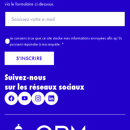
via le formulaire ci-dessous.
F
r
o
m
A
Je consens à ce que ce site stocke mes informations envoyées afin qu’ils
E
c
puissent répondre à ma requête.
*
m
c
a
o
S'INSCRIRE
i
r
l
d
*
Suivez-nous
R
G
sur les réseaux sociaux
P
D
*