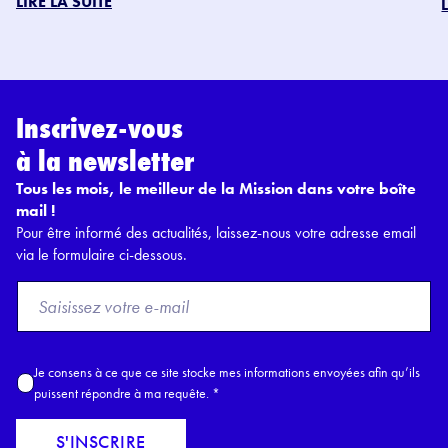
LIRE LA SUITE
Inscrivez-vous
à la newsletter
Tous les mois, le meilleur de la Mission dans votre boîte
mail !
Pour être informé des actualités, laissez-nous votre adresse email
via le formulaire ci-dessous.
F
r
o
m
A
Je consens à ce que ce site stocke mes informations envoyées afin qu’ils
E
c
puissent répondre à ma requête.
*
m
c
a
o
S'INSCRIRE
i