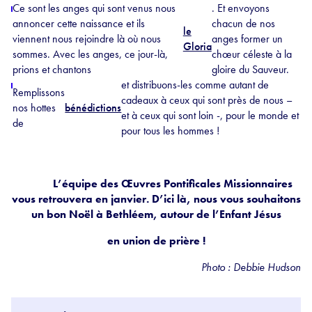
Ce sont les anges qui sont venus nous
. Et envoyons
annoncer cette naissance et ils
chacun de nos
le
viennent nous rejoindre là où nous
anges former un
Gloria
sommes. Avec les anges, ce jour-là,
chœur céleste à la
prions et chantons
gloire du Sauveur.
et distribuons-les comme autant de
Remplissons
cadeaux à ceux qui sont près de nous –
nos hottes
bénédictions
et à ceux qui sont loin -, pour le monde et
de
pour tous les hommes !
L’équipe des Œuvres Pontificales Missionnaires
vous retrouvera en janvier. D’ici là, nous vous souhaitons
un bon Noël à Bethléem, autour de l’Enfant Jésus
en union de prière !
Photo : Debbie Hudson