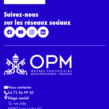
r
l
d
*
Suivez-nous
R
G
sur les réseaux sociaux
P
D
*
Nous contacter
04 72 56 99 50
Siège social
12, rue Sala
69287 Lyon cedex 02