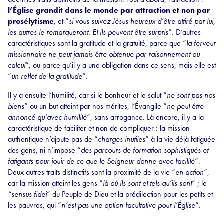
l’Église grandit dans le monde par attraction et non par
prosélytisme
, et “
si vous suivez Jésus heureux d’être attiré par lui,
les autres le remarqueront. Et ils peuvent être surpris
“. D’autres
caractéristiques sont la gratitude et la gratuité, parce que “
la ferveur
missionnaire ne peut jamais être obtenue par raisonnement ou
calcul
“, ou parce qu’il y a une obligation dans ce sens, mais elle est
“
un reflet de la gratitude
“.
Il y a ensuite l’humilité, car si le bonheur et le salut “
ne sont pas nos
biens
” ou un but atteint par nos mérites, l’Évangile “
ne peut être
annoncé qu’avec humilité
“, sans arrogance. Là encore, il y a la
caractéristique de faciliter et non de compliquer : la mission
authentique n’ajoute pas de “
charges inutiles
” à la vie déjà fatiguée
des gens, ni n’impose “
des parcours de formation sophistiqués et
fatigants pour jouir de ce que le Seigneur donne avec facilité
“.
Deux autres traits distinctifs sont la proximité de la vie “
en action
“,
car la mission atteint les gens “
là où ils sont et tels qu’ils sont
” ; le
“sensus fidei
” du Peuple de Dieu et la prédilection pour les petits et
les pauvres, qui “
n’est pas une option facultative pour l’Église
“.