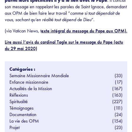
parmi leurs spécificités il y a le lien avec le Pape
. Il conclut
son message en rappelant les paroles de Saint Ignace, demandant
aux OPM de bien faire leur travail “
comme si tout dépendait de
vous, sachant qu’en réalité tout dépend de Dieu
“.
(via Vatican News, t
exte intégral du message du Pape aux OPM).
Lire aussi l’avis du cardinal Tagle sur le message du Pape (actu
du 29 mai 2020)
Catégories :
Semaine Missionnaire Mondiale
(33)
Enfance missionnaire
(17)
Actualités de la Mission
(167)
Réflexions
(163)
Spiritualité
(227)
Témoignages
(111)
Documentation
(24)
La vie des OPM
(154)
Projet
(23)