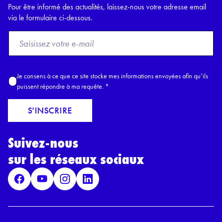
Pour être informé des actualités, laissez-nous votre adresse email
via le formulaire ci-dessous.
F
r
o
m
A
Je consens à ce que ce site stocke mes informations envoyées afin qu’ils
E
c
puissent répondre à ma requête.
*
m
c
a
o
S'INSCRIRE
i
r
l
d
*
Suivez-nous
R
G
sur les réseaux sociaux
P
D
*