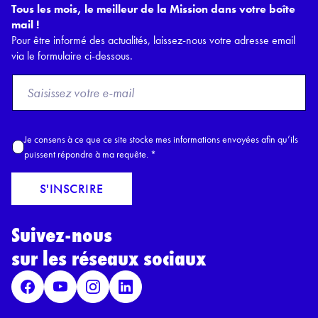
Tous les mois, le meilleur de la Mission dans votre boîte
mail !
Pour être informé des actualités, laissez-nous votre adresse email
via le formulaire ci-dessous.
F
r
o
m
A
Je consens à ce que ce site stocke mes informations envoyées afin qu’ils
E
c
puissent répondre à ma requête.
*
m
c
a
o
S'INSCRIRE
i
r
l
d
*
Suivez-nous
R
G
sur les réseaux sociaux
P
D
*