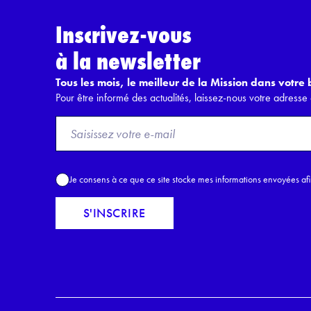
Inscrivez-vous
à la newsletter
Tous les mois, le meilleur de la Mission dans votre b
Pour être informé des actualités, laissez-nous votre adresse 
F
r
o
m
A
Je consens à ce que ce site stocke mes informations envoyées af
E
c
m
c
S'INSCRIRE
a
o
i
r
l
d
*
R
G
P