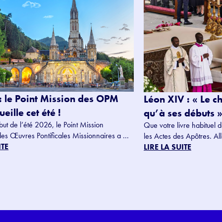
: le Point Mission des OPM
Léon XIV : « Le c
eille cet été !
qu’à ses débuts »
but de l’été 2026, le Point Mission
Que votre livre habituel d
des Œuvres Pontificales Missionnaires a ...
les Actes des Apôtres. Alle
ITE
LIRE LA SUITE