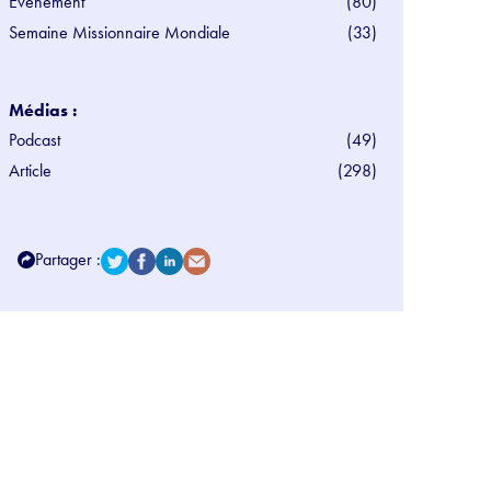
Evénement
(80)
Semaine Missionnaire Mondiale
(33)
Médias :
Podcast
(49)
Article
(298)
Partager :