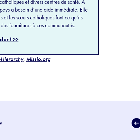
 catholiques et divers centres de santé. À
 pays a besoin d’une aide immédiate. Elle
 et les sœurs catholiques font ce qu’ils
t des fournitures à ces communautés.
der ! >>
-Hierarchy
,
Missio.org
r