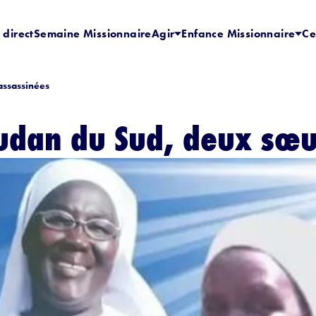
 direct
Semaine Missionnaire
Agir
Enfance Missionnaire
Ce
assassinées
oudan du Sud, deux sœ