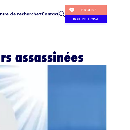
JE DONNE
ntre de recherche
Contact
BOUTIQUE OPM
urs assassinées