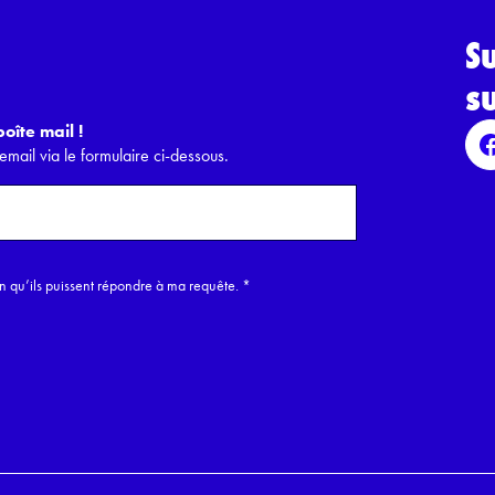
S
s
oîte mail !
email via le formulaire ci-dessous.
in qu’ils puissent répondre à ma requête.
*