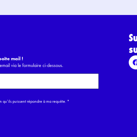
S
s
oîte mail !
email via le formulaire ci-dessous.
in qu’ils puissent répondre à ma requête.
*