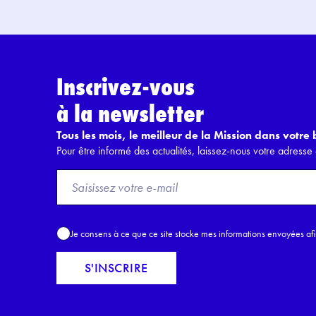
Inscrivez-vous
à la newsletter
Tous les mois, le meilleur de la Mission dans votre b
Pour être informé des actualités, laissez-nous votre adresse 
F
r
o
m
A
Je consens à ce que ce site stocke mes informations envoyées af
E
c
m
c
S'INSCRIRE
a
o
i
r
l
d
*