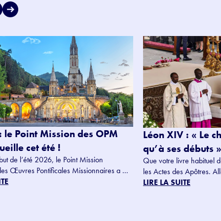
: le Point Mission des OPM
Léon XIV : « Le c
eille cet été !
qu’à ses débuts »
but de l’été 2026, le Point Mission
Que votre livre habituel d
des Œuvres Pontificales Missionnaires a ...
les Actes des Apôtres. Alle
ITE
LIRE LA SUITE