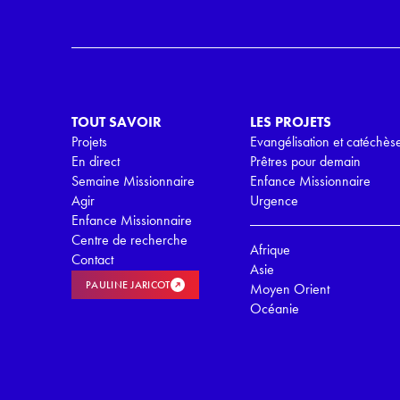
R
G
P
D
*
TOUT SAVOIR
LES PROJETS
Projets
Evangélisation et catéchès
En direct
Prêtres pour demain
Semaine Missionnaire
Enfance Missionnaire
Agir
Urgence
Enfance Missionnaire
Centre de recherche
Afrique
Contact
Asie
PAULINE JARICOT
Moyen Orient
Océanie