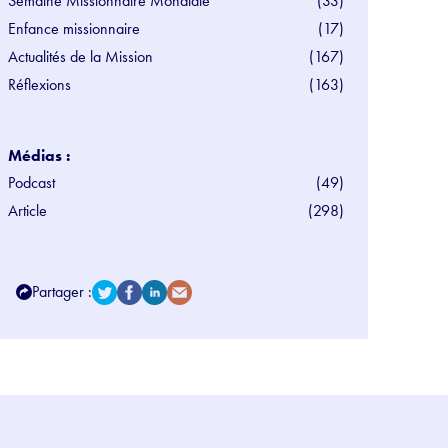
Semaine Missionnaire Mondiale
(33)
Enfance missionnaire
(17)
Actualités de la Mission
(167)
Réflexions
(163)
Médias :
Podcast
(49)
Article
(298)
Partager :