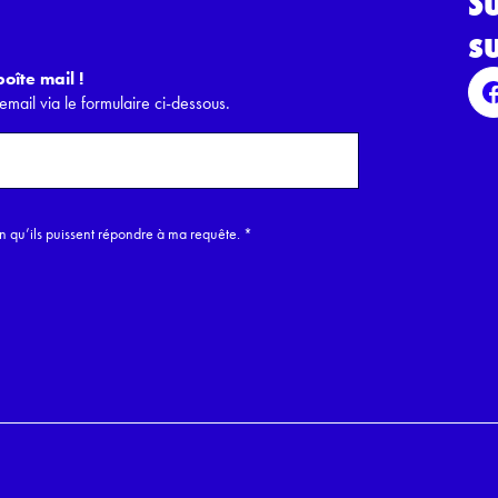
S
s
oîte mail !
email via le formulaire ci-dessous.
in qu’ils puissent répondre à ma requête.
*