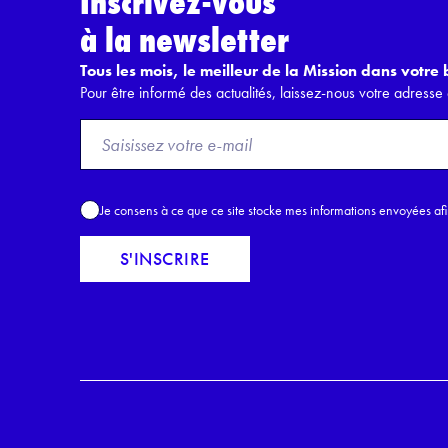
Inscrivez-vous
à la newsletter
Tous les mois, le meilleur de la Mission dans votre b
Pour être informé des actualités, laissez-nous votre adresse 
F
r
o
m
A
Je consens à ce que ce site stocke mes informations envoyées af
E
c
m
c
S'INSCRIRE
a
o
i
r
l
d
*
R
G
P
D
*