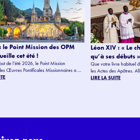
: le Point Mission des OPM
Léon XIV : « Le c
eille cet été !
qu’à ses débuts »
but de l’été 2026, le Point Mission
Que votre livre habituel d
des Œuvres Pontificales Missionnaires a ...
les Actes des Apôtres. Alle
ITE
LIRE LA SUITE