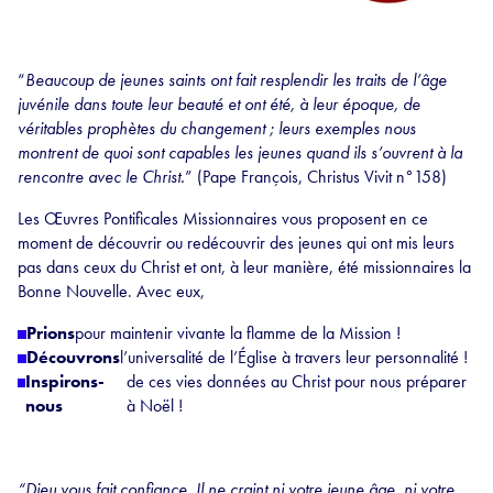
“
Beaucoup de jeunes saints ont fait resplendir les traits de l’âge
juvénile dans toute leur beauté et ont été, à leur époque, de
véritables prophètes du changement ; leurs exemples nous
montrent de quoi sont capables les jeunes quand ils s’ouvrent à la
rencontre avec le Christ.
” (Pape François, Christus Vivit n°158)
Les Œuvres Pontificales Missionnaires vous proposent en ce
moment de découvrir ou redécouvrir des jeunes qui ont mis leurs
pas dans ceux du Christ et ont, à leur manière, été missionnaires la
Bonne Nouvelle. Avec eux,
Prions
pour maintenir vivante la flamme de la Mission !
Découvrons
l’universalité de l’Église à travers leur personnalité !
Inspirons-
de ces vies données au Christ pour nous préparer
nous
à Noël !
“Dieu vous fait confiance. Il ne craint ni votre jeune âge, ni votre