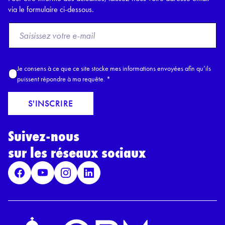
via le formulaire ci-dessous.
F
r
o
m
A
Je consens à ce que ce site stocke mes informations envoyées afin qu’ils
E
c
puissent répondre à ma requête.
*
m
c
a
o
S'INSCRIRE
i
r
l
d
*
Suivez-nous
R
G
sur les réseaux sociaux
P
D
*