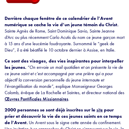
Derrière chaque fenêtre de ce calendrier de l’Avent
numérique se cache la vie d’un jeune témoin du Christ.
Sainte Agnès de Rome, Saint Dominique Savio, Sainte Jeanne
d’Arc ou plus récemment Carlo Acutis du nom ce jeune garçon mort
à 15 ans d’une leucémie foudroyante. Surnommé le “geek de
Dieu”, il a été béatifié le 10 octobre dernier à Assise, en Italie.
Ce sont des visages, des vies inspirantes pour interpeller
les jeunes.
“On envoie un mail quotidien et on présente la vie de
ce jeune saint et c’est accompagné par une prière qui a pour
objectif la conversion personnelle du jeune internaute et
l’évangélisation du monde”
, explique Monseigneur Georges
Colomb, évêque de La Rochelle et Saintes, et directeur national des
Œuvres Pontificales Missionnaires
.
2000 personnes se sont déjà inscrites sur le
site
pour
prier et découvrir la vie de ces jeunes saints en ce temps
de l’Avent.
Un Avent sous le signe cette année du confinement.
Une invitation à se rapprocher du Christ en s’appuyant sur la vie, la