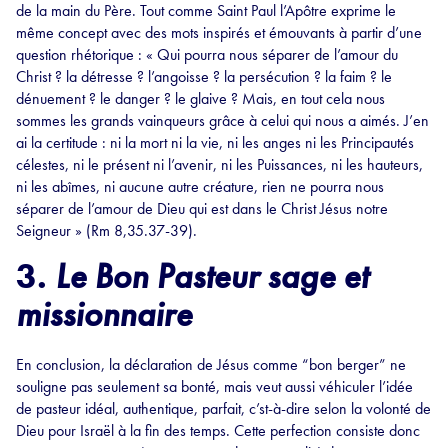
de la main du Père. Tout comme Saint Paul l’Apôtre exprime le
même concept avec des mots inspirés et émouvants à partir d’une
question rhétorique : « Qui pourra nous séparer de l’amour du
Christ ? la détresse ? l’angoisse ? la persécution ? la faim ? le
dénuement ? le danger ? le glaive ? Mais, en tout cela nous
sommes les grands vainqueurs grâce à celui qui nous a aimés. J’en
ai la certitude : ni la mort ni la vie, ni les anges ni les Principautés
célestes, ni le présent ni l’avenir, ni les Puissances, ni les hauteurs,
ni les abîmes, ni aucune autre créature, rien ne pourra nous
séparer de l’amour de Dieu qui est dans le Christ Jésus notre
Seigneur » (Rm 8,35.37-39).
3.
Le Bon Pasteur sage et
missionnaire
En conclusion, la déclaration de Jésus comme “bon berger” ne
souligne pas seulement sa bonté, mais veut aussi véhiculer l’idée
de pasteur idéal, authentique, parfait, c’st-à-dire selon la volonté de
Dieu pour Israël à la fin des temps. Cette perfection consiste donc