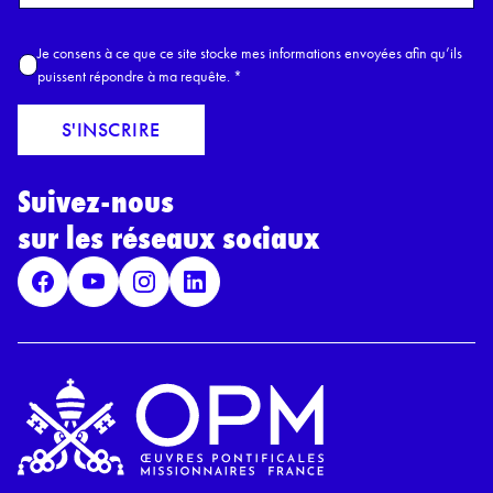
o
m
A
Je consens à ce que ce site stocke mes informations envoyées afin qu’ils
E
c
puissent répondre à ma requête.
*
m
c
a
o
S'INSCRIRE
i
r
l
d
*
Suivez-nous
R
G
sur les réseaux sociaux
P
D
*