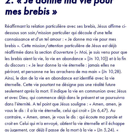
2.
«
Je donne ma vie pour
mes brebis »
Réaffirmant la relation particulière avec ses brebis, Jésus affirme ci-
dessous son soin/mission particulier qui découle d’une telle
connaissance et d’un tel amour : « Je donne ma vie pour mes
brebis ». Cette mission/attention particulière de Jésus est déjà
réaffirmée dans la section d’ouverture (« Moi, je suis venu pour que
les brebis aient la vie, la vie en abondance » [Jn 10,10]) et à la fin
du discours : « Je leur donne la vie éternelle : jamais elles ne
périront, et personne ne les arrachera de ma main » (Jn 10,28).
Ainsi, le don de la vie en abondance est identifié avec la vie
éternelle. Cette vie pourtant ne désigne pas une réalité future
seulement
après
la mort. Il indique la vie en communion avec Jésus
et avec Dieu, qui commence déjà dans le présent et se poursuivra
dans l’éternité. A tel point que Jésus souligne : « Amen, amen, je
vous le dis : il
a
la vie éternelle, celui qui croit » (Jn 6,47). Au
contraire, « Amen, amen, je vous le dis : qui écoute ma parole et
croit en Celui qui m’a envoyé,
obtient
la vie éternelle et il échappe
au jugement, car déjà il passe de la mort à la vie » (Jn 5,24). «