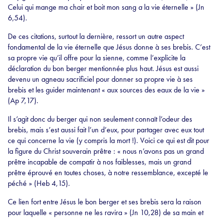
Celui qui mange ma chair et boit mon sang
a
la vie éternelle » (Jn
6,54).
De ces citations, surtout la dernière, ressort un autre aspect
fondamental de la vie éternelle que Jésus donne à ses brebis. C’est
sa propre vie qu’il offre pour la sienne, comme l’explicite la
déclaration du bon berger mentionnée plus haut. Jésus est aussi
devenu un agneau sacrificiel pour donner sa propre vie à ses
brebis et les guider maintenant « aux sources des eaux de la vie »
(Ap 7,17).
Il s’agit donc du berger qui non seulement connaît l’odeur des
brebis, mais s’est aussi fait l’un d’eux, pour partager avec eux tout
ce qui concerne la vie (y compris la mort !). Voici ce qui est dit pour
la figure du Christ souverain prêtre : « nous n’avons pas un grand
prêtre incapable de compatir à nos faiblesses, mais un grand
prêtre éprouvé en toutes choses, à notre ressemblance, excepté le
péché » (Heb 4,15).
Ce lien fort entre Jésus le bon berger et ses brebis sera la raison
pour laquelle « personne ne les ravira » (Jn 10,28) de sa main et