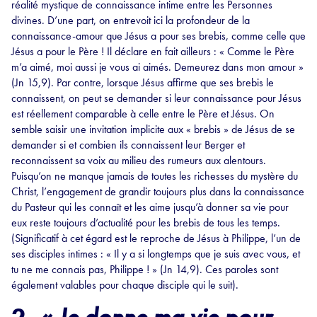
réalité mystique de connaissance intime entre les Personnes
divines. D’une part, on entrevoit ici la profondeur de la
connaissance-amour que Jésus a pour ses brebis, comme celle que
Jésus a pour le Père ! Il déclare en fait ailleurs : « Comme le Père
m’a aimé, moi aussi je vous ai aimés. Demeurez dans mon amour »
(Jn 15,9). Par contre, lorsque Jésus affirme que ses brebis le
connaissent, on peut se demander si leur connaissance pour Jésus
est réellement comparable à celle entre le Père et Jésus. On
semble saisir une invitation implicite aux « brebis » de Jésus de se
demander si et combien ils connaissent leur Berger et
reconnaissent sa voix au milieu des rumeurs aux alentours.
Puisqu’on ne manque jamais de toutes les richesses du mystère du
Christ, l’engagement de grandir toujours plus dans la connaissance
du Pasteur qui les connaît et les aime jusqu’à donner sa vie pour
eux reste toujours d’actualité pour les brebis de tous les temps.
(Significatif à cet égard est le reproche de Jésus à Philippe, l’un de
ses disciples intimes : « Il y a si longtemps que je suis avec vous, et
tu ne me connais pas, Philippe ! » (Jn 14,9). Ces paroles sont
également valables pour chaque disciple qui le suit).