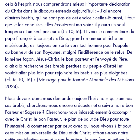
cela à l’esprit, nous comprendrons mieux l’importante déclaration
du Christ dans le discours entendu aujourd’hui : « J’ai encore
d’autres brebis, qui ne sont pas de cet enclos : celles-là aussi, il faut
que je les conduise. Elles écouteront ma voix : il y aura un seul
troupeau et un seul pasteur » (Jn 10,16). Et voici le commentaire du
pape François à ce sujet : « Dieu, grand en amour et riche en
miséricorde, est toujours en sortie vers tout homme pour l’appeler
au bonheur de son Royaume, malgré l’indifférence ou le refus. De
la même façon, Jésus-Christ, le bon pasteur et l’envoyé du Père,
allait à la recherche des brebis perdues du peuple d’Israël et
voulait aller plus loin pour rejoindre les brebis les plus éloignées
(cf.
Jn
10, 16) » (
Message pour la Journée Mondiale des Missions
2024
).
Nous devons donc nous demander aujourd’hui : nous qui sommes
ses brebis, cherchons-nous encore à écouter et à suivre notre bon
Pasteur et Sagesse ? Cherchons-nous inlassablement à accomplir
avec le Christ, le bon Pasteur, le plan de salut de Dieu pour toute
l’humanité, à commencer par ceux avec qui nous vivons ? Et pour
cette mission universelle de Dieu et du Christ, offrons-nous notre
petite contribution concrète par la prière, le sacrifice, et même le