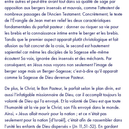
entre autres et peut-être avant tout dans sa qualité de sage par
opposition aux bergers insensés et mauvais, comme l’attestent de
nombreux passages de l’Ancien Testament. Concrètement, le texte
de l’Évangile de Jean met en relief les deux caractéristiques
fondamentales du parfait pasteur : donner ou risquer sa vie pour
les brebis et la connaissance intime entre le berger et les brebis.
Tandis que le premier aspect apparaît plutôt christologique et fait
allusion au fait concret de la croix, le second est hautement
sapientiel car même les disciples de la Sagesse elle-même
écoutent Sa voix, ignorée des insensés et des méchants. Par
conséquent, en Jésus nous voyons non seulement l’image de
berger sage mais un Berger-Sagesse; c’est-à-dire qu’il apparaît
comme la Sagesse de Dieu devenue Pasteur.
De plus, le Christ, le Bon Pasteur, le parfait selon le plan divin, est
aussi l’infatigable missionnaire de Dieu, car il accomplit toujours la
volonté de Dieu qui l’a envoyé. Et la volonté de Dieu est que toute
l’humanité ait la vie par le Christ, son Fils envoyé dans le monde.
Ainsi, « Jésus allait mourir pour la nation ; et ce n’était pas
seulement pour la nation [d’Israël], c’était afin de rassembler dans
l’unité les enfants de Dieu dispersés » (Jn 11,51-52). En gardant