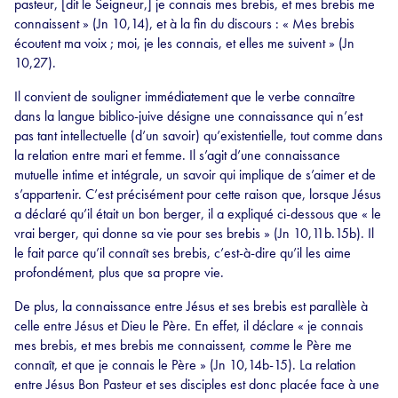
pasteur, [dit le Seigneur,] je connais mes brebis, et mes brebis me
connaissent » (Jn 10,14), et à la fin du discours : « Mes brebis
écoutent ma voix ; moi, je les connais, et elles me suivent » (Jn
10,27).
Il convient de souligner immédiatement que le verbe connaître
dans la langue biblico-juive désigne une connaissance qui n’est
pas tant intellectuelle (d’un savoir) qu’existentielle, tout comme dans
la relation entre mari et femme. Il s’agit d’une connaissance
mutuelle intime et intégrale, un savoir qui implique de s’aimer et de
s’appartenir. C’est précisément pour cette raison que, lorsque Jésus
a déclaré qu’il était un bon berger, il a expliqué ci-dessous que « le
vrai berger, qui donne sa vie pour ses brebis » (Jn 10,11b.15b). Il
le fait parce qu’il connaît ses brebis, c’est-à-dire qu’il les aime
profondément, plus que sa propre vie.
De plus, la connaissance entre Jésus et ses brebis est parallèle à
celle entre Jésus et Dieu le Père. En effet, il déclare « je connais
mes brebis, et mes brebis me connaissent,
comme
le Père me
connaît, et que je connais le Père » (Jn 10,14b-15). La relation
entre Jésus Bon Pasteur et ses disciples est donc placée face à une