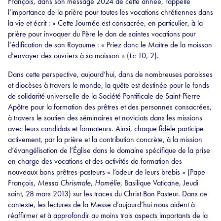
François, dans son message 2024 de cette année, rappelle
l’importance de la prière pour toutes les vocations chrétiennes dans
la vie et écrit : « Cette Journée est consacrée, en particulier, à la
prière pour invoquer du Père le don de saintes vocations pour
l’édification de son Royaume : « Priez donc le Maître de la moisson
d’envoyer des ouvriers à sa moisson » (
Lc
10, 2).
Dans cette perspective, aujourd’hui, dans de nombreuses paroisses
et diocèses à travers le monde, la quête est destinée pour le fonds
de solidarité universelle de la Société Pontificale de Saint-Pierre
Apôtre pour la formation des prêtres et des personnes consacrées,
à travers le soutien des séminaires et noviciats dans les missions
avec leurs candidats et formateurs. Ainsi, chaque fidèle participe
activement, par la prière et la contribution concrète, à la mission
d’évangélisation de l’Église dans le domaine spécifique de la prise
en charge des vocations et des activités de formation des
nouveaux bons prêtres-pasteurs « l’odeur de leurs brebis » (Pape
François,
Messa Chrismale
,
Homélie
, Basilique Vaticane, Jeudi
saint, 28 mars 2013) sur les traces du Christ Bon Pasteur. Dans ce
contexte, les lectures de la Messe d’aujourd’hui nous aident à
réaffirmer et à approfondir au moins trois aspects importants de la