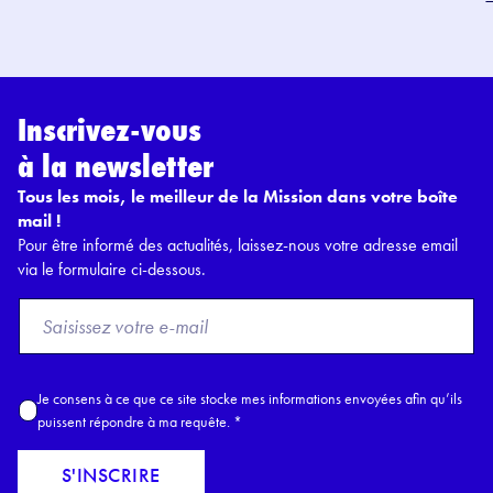
Inscrivez-vous
à la newsletter
Tous les mois, le meilleur de la Mission dans votre boîte
mail !
Pour être informé des actualités, laissez-nous votre adresse email
via le formulaire ci-dessous.
F
r
o
m
A
Je consens à ce que ce site stocke mes informations envoyées afin qu’ils
E
c
puissent répondre à ma requête.
*
m
c
a
o
S'INSCRIRE
i