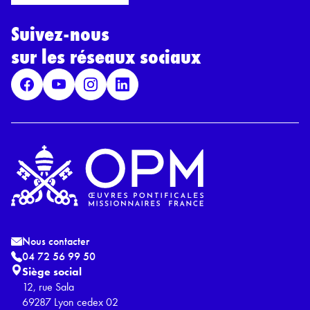
r
l
d
*
Suivez-nous
R
G
sur les réseaux sociaux
P
D
*
Nous contacter
04 72 56 99 50
Siège social
12, rue Sala
69287 Lyon cedex 02