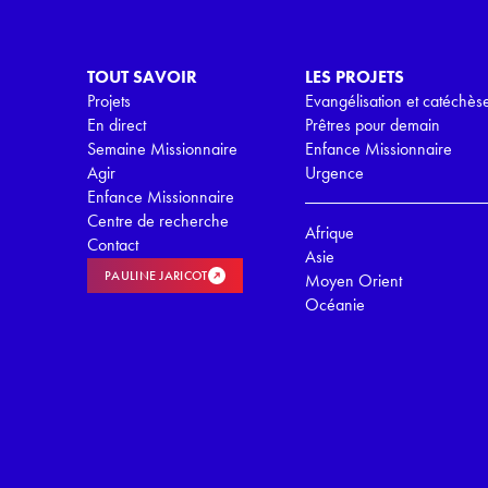
D
*
TOUT SAVOIR
LES PROJETS
Projets
Evangélisation et catéchès
En direct
Prêtres pour demain
Semaine Missionnaire
Enfance Missionnaire
Agir
Urgence
Enfance Missionnaire
Centre de recherche
Afrique
Contact
Asie
PAULINE JARICOT
Moyen Orient
Océanie