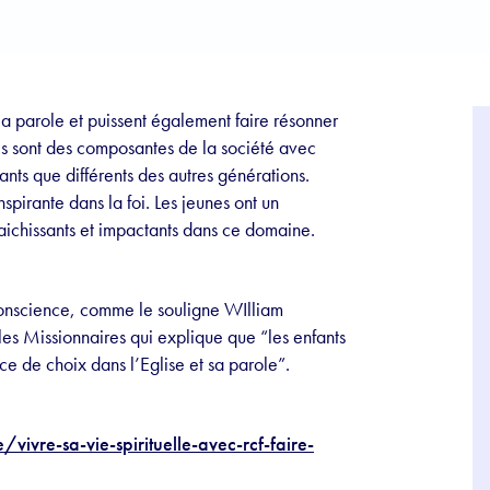
 la parole et puissent également faire résonner
nes sont des composantes de la société avec
ants que différents des autres générations.
spirante dans la foi. Les jeunes ont un
raichissants et impactants dans ce domaine.
 conscience, comme le souligne WIlliam
les Missionnaires
qui explique que “les enfants
ce de choix dans l’Eglise et sa parole”.
e/vivre-sa-vie-spirituelle-avec-rcf-faire-