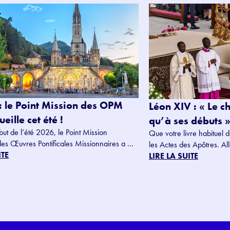
: le Point Mission des OPM
Léon XIV : « Le c
eille cet été !
qu’à ses débuts »
but de l’été 2026, le Point Mission
Que votre livre habituel d
des Œuvres Pontificales Missionnaires a ...
les Actes des Apôtres. Alle
ITE
LIRE LA SUITE