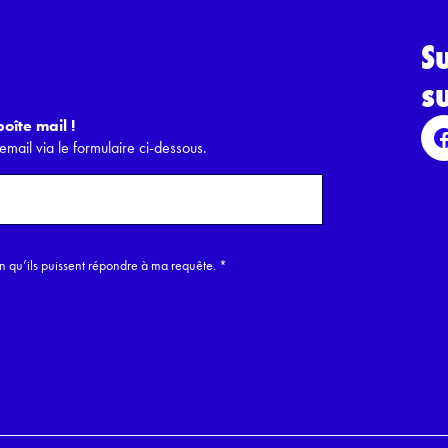
S
s
oîte mail !
email via le formulaire ci-dessous.
in qu’ils puissent répondre à ma requête.
*