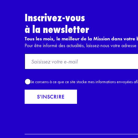
Inscrivez-vous
à la newsletter
Tous les mois, le meilleur de la Mission dans votre b
Pour être informé des actualités, laissez-nous votre adresse 
F
r
o
m
A
Je consens à ce que ce site stocke mes informations envoyées af
E
c
m
c
S'INSCRIRE
a
o
i
r
l
d
*
R
G
P