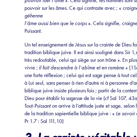
pouvoir tuer l’âme
». Cela signifie, les hommes sont 
pouvoir sur les âmes. Ce qui contraste avec ; «
craigne
géhenne
l’âme aussi bien que le corps
». Cela signifie, craign
Puissant.
Un tel enseignement de Jésus sur la crainte de Dieu f
tradition biblique juive. Il est ainsi souligné dans Sir 1
très redoutable, celui qui siège sur son trône ». En plus
vivre ; il fait descendre à l’abîme et en ramène
» (1S
une forte réflexion ; celui qui est sage pense à tout ce
à Lui seul, sans penser à rien d’autre ni à personne d’a
biblique juive insiste plusieurs fois ; partir de la co
Dieu pour établir la sagesse de la vie (cf Sal 107, 43a)
Tout-Puissant on arrive à l’attitude juste et sage, sel
de la tradition sapientielle biblique juive : «
Le savoir
Pr 1.7 : Sal 111,10)