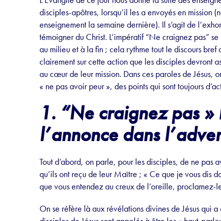
disciples-apôtres, lorsqu’il les a envoyés en mission 
enseignement la semaine dernière). Il s’agit de l’exho
témoigner du Christ. L’impératif “Ne craignez pas” se 
au milieu et à la fin ; cela rythme tout le discours bref
clairement sur cette action que les disciples devront 
au cœur de leur mission. Dans ces paroles de Jésus, on
« ne pas avoir peur », des points qui sont toujours d’act
1. “Ne craignez pas »
l’annonce dans l’adver
Tout d’abord, on parle, pour les disciples, de ne pas
qu’ils ont reçu de leur Maître ; « Ce que je vous dis d
que vous entendez au creux de l’oreille, proclamez-le s
On se réfère là aux révélations divines de Jésus qui a 
disciples de Jésus sont appelés à être les « haut-parl