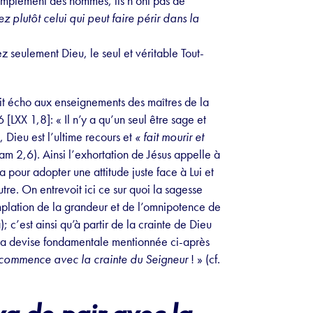
simplement des hommes, ils n’ont pas de
z plutôt celui qui peut faire périr dans la
ez seulement Dieu, le seul et véritable Tout-
ait écho aux enseignements des maîtres de la
,6 [LXX 1,8]: « Il n’y a qu’un seul être sage et
, Dieu est l’ultime recours et
«
fait mourir et
am 2,6). Ainsi l’exhortation de Jésus appelle à
la pour adopter une attitude juste face à Lui et
utre. On entrevoit ici ce sur quoi la sagesse
ntemplation de la grandeur et de l’omnipotence de
; c’est ainsi qu’à partir de la crainte de Dieu
on la devise fondamentale mentionnée ci-après
 commence avec la crainte du Seigneur
! » (cf.