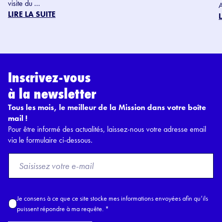
visite du ...
LIRE LA SUITE
Inscrivez-vous
à la newsletter
Tous les mois, le meilleur de la Mission dans votre boîte
mail !
Pour être informé des actualités, laissez-nous votre adresse email
via le formulaire ci-dessous.
F
r
o
m
A
Je consens à ce que ce site stocke mes informations envoyées afin qu’ils
E
c
puissent répondre à ma requête.
*
m
c