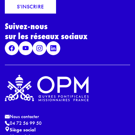
a
o
S'INSCRIRE
i
r
l
d
*
Suivez-nous
R
G
sur les réseaux sociaux
P
D
*
Nous contacter
04 72 56 99 50
Siège social