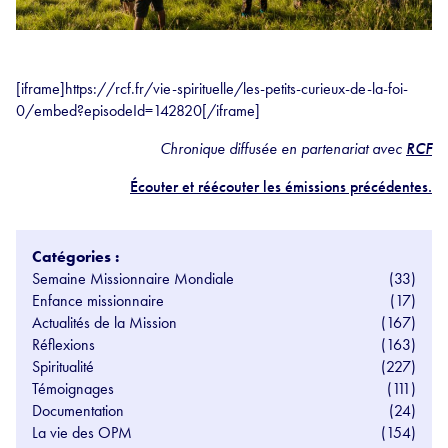
[iframe]https://rcf.fr/vie-spirituelle/les-petits-curieux-de-la-foi-
0/embed?episodeId=142820[/iframe]
Chronique diffusée en partenariat avec
RCF
Écouter et réécouter les émissions précédentes.
Catégories :
Semaine Missionnaire Mondiale
(33)
Enfance missionnaire
(17)
Actualités de la Mission
(167)
Réflexions
(163)
Spiritualité
(227)
Témoignages
(111)
Documentation
(24)
La vie des OPM
(154)