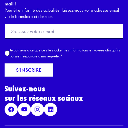
mail !
Pour être informé des actualités, laissez-nous votre adresse email
via le formulaire ci-dessous.
F
r
o
m
A
Je consens à ce que ce site stocke mes informations envoyées afin qu’ils
E
c
puissent répondre à ma requête.
*
m
c
a
o
S'INSCRIRE
i
r
l
d
*
Suivez-nous
R
G
sur les réseaux sociaux
P
D
*