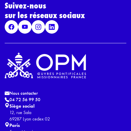
*
Suivez-nous
R
G
sur les réseaux sociaux
P
D
*
Nous contacter
04 72 56 99 50
Siège social
12, rue Sala
69287 Lyon cedex 02
Paris