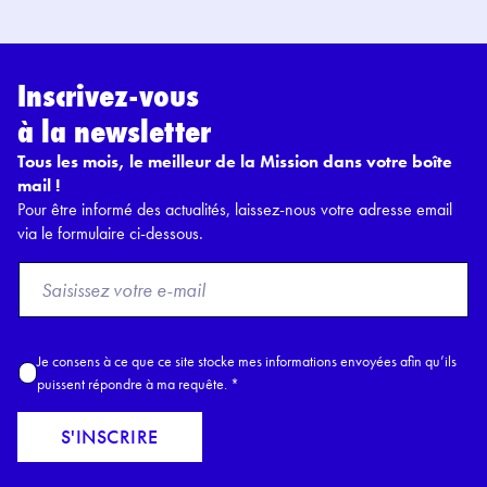
Inscrivez-vous
à la newsletter
Tous les mois, le meilleur de la Mission dans votre boîte
mail !
Pour être informé des actualités, laissez-nous votre adresse email
via le formulaire ci-dessous.
F
r
o
m
A
Je consens à ce que ce site stocke mes informations envoyées afin qu’ils
E
c
puissent répondre à ma requête.
*
m
c
a
o
S'INSCRIRE
i
r
l
d