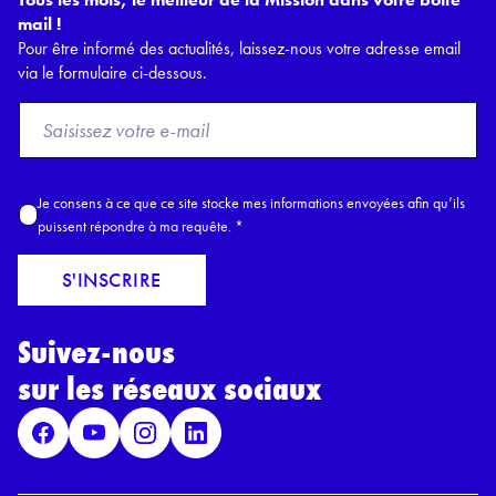
mail !
Pour être informé des actualités, laissez-nous votre adresse email
via le formulaire ci-dessous.
F
r
o
m
A
Je consens à ce que ce site stocke mes informations envoyées afin qu’ils
E
c
puissent répondre à ma requête.
*
m
c
a
o
S'INSCRIRE
i
r
l
d
*
Suivez-nous
R
G
sur les réseaux sociaux
P
D
*