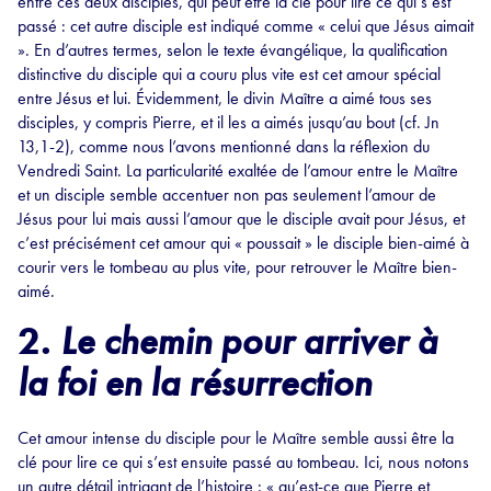
entre ces deux disciples, qui peut être la clé pour lire ce qui s’est
passé : cet autre disciple est indiqué comme « celui que Jésus aimait
». En d’autres termes, selon le texte évangélique, la qualification
distinctive du disciple qui a couru plus vite est cet amour spécial
entre Jésus et lui. Évidemment, le divin Maître a aimé tous ses
disciples, y compris Pierre, et il les a aimés jusqu’au bout (cf. Jn
13,1-2), comme nous l’avons mentionné dans la réflexion du
Vendredi Saint. La particularité exaltée de l’amour entre le Maître
et un disciple semble accentuer non pas seulement l’amour de
Jésus pour lui mais aussi l’amour que le disciple avait pour Jésus, et
c’est précisément cet amour qui « poussait » le disciple bien-aimé à
courir vers le tombeau au plus vite, pour retrouver le Maître bien-
aimé.
2.
Le chemin pour arriver à
la foi en la résurrection
Cet amour intense du disciple pour le Maître semble aussi être la
clé pour lire ce qui s’est ensuite passé au tombeau. Ici, nous notons
un autre détail intrigant de l’histoire : « qu’est-ce que Pierre et