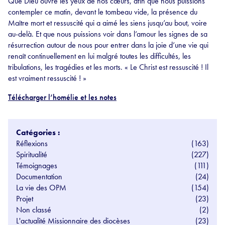
Que Dieu ouvre les yeux de nos cœurs, afin que nous puissions
contempler ce matin, devant le tombeau vide, la présence du
Maître mort et ressuscité qui a aimé les siens jusqu’au bout, voire
au-delà. Et que nous puissions voir dans l’amour les signes de sa
résurrection autour de nous pour entrer dans la joie d’une vie qui
renaît continuellement en lui malgré toutes les difficultés, les
tribulations, les tragédies et les morts. « Le Christ est ressuscité ! Il
est vraiment ressuscité ! »
Télécharger l’homélie et les notes
Catégories :
Réflexions
(163)
Spiritualité
(227)
Témoignages
(111)
Documentation
(24)
La vie des OPM
(154)
Projet
(23)
Non classé
(2)
L'actualité Missionnaire des diocèses
(23)