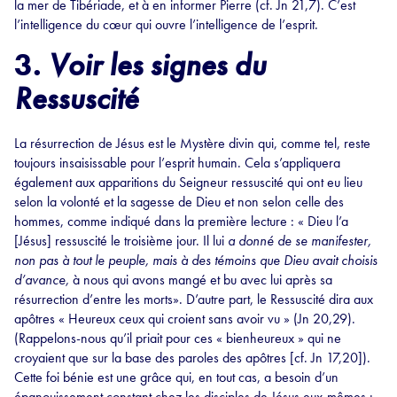
la mer de Tibériade, et à en informer Pierre (cf. Jn 21,7). C’est
l’intelligence du cœur qui ouvre l’intelligence de l’esprit.
3.
Voir les signes du
Ressuscité
La résurrection de Jésus est le Mystère divin qui, comme tel, reste
toujours insaisissable pour l’esprit humain. Cela s’appliquera
également aux apparitions du Seigneur ressuscité qui ont eu lieu
selon la volonté et la sagesse de Dieu et non selon celle des
hommes, comme indiqué dans la première lecture : « Dieu l’a
[Jésus] ressuscité le troisième jour. Il lui
a donné de se manifester,
non pas à tout le peuple, mais à des témoins que Dieu avait choisis
d’avance,
à nous qui avons mangé et bu avec lui après sa
résurrection d’entre les morts». D’autre part, le Ressuscité dira aux
apôtres « Heureux ceux qui croient sans avoir vu » (Jn 20,29).
(Rappelons-nous qu’il priait pour ces « bienheureux » qui ne
croyaient que sur la base des paroles des apôtres [cf. Jn 17,20]).
Cette foi bénie est une grâce qui, en tout cas, a besoin d’un
épanouissement constant chez les disciples de Jésus eux-mêmes :