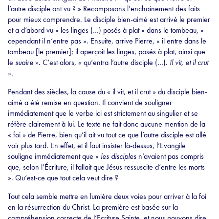
l’autre disciple ont vu ? » Recomposons l’enchaînement des faits
pour mieux comprendre. Le disciple bien-aimé est arrivé le premier
et a d’abord vu « les linges (…) posés à plat » dans le tombeau, «
cependant il n’entre pas ». Ensuite, arrive Pierre, « il entre dans le
tombeau [le premier]; il aperçoit les linges, posés à plat, ainsi que
le
suaire
». C’est alors, « qu’entra l’autre disciple (…).
Il vit, et il crut
».
Pendant des siècles, la cause du « il vit, et il crut » du disciple bien-
aimé a été remise en question. Il convient de souligner
immédiatement que le verbe ici est strictement au singulier et se
réfère clairement à lui. Le texte ne fait donc aucune mention de la
« foi » de Pierre, bien qu’il ait vu tout ce que l’autre disciple est allé
voir plus tard. En effet, et il faut insister là-dessus, l’Evangile
souligne immédiatement que «
les disciples
n’avaient pas compris
que, selon l’Écriture, il fallait que Jésus ressuscite d’entre les morts
». Qu’est-ce que tout cela veut dire ?
Tout cela semble mettre en lumière deux voies pour arriver à la foi
en la résurrection du Christ. La première est basée sur la
compréhension correcte de l’Ecriture Sainte, et nous pouvons dire