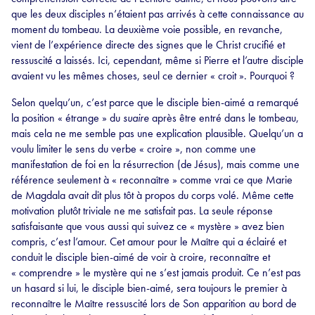
que les deux disciples n’étaient pas arrivés à cette connaissance au
moment du tombeau. La deuxième voie possible, en revanche,
vient de l’expérience directe des signes que le Christ crucifié et
ressuscité a laissés. Ici, cependant, même si Pierre et l’autre disciple
avaient vu les mêmes choses, seul ce dernier « croit ». Pourquoi ?
Selon quelqu’un, c’est parce que le disciple bien-aimé a remarqué
la position « étrange » du
suaire
après être entré dans le tombeau,
mais cela ne me semble pas une explication plausible. Quelqu’un a
voulu limiter le sens du verbe « croire », non comme une
manifestation de foi en la résurrection (de Jésus), mais comme une
référence seulement à « reconnaître » comme vrai ce que Marie
de Magdala avait dit plus tôt à propos du corps volé. Même cette
motivation plutôt triviale ne me satisfait pas. La seule réponse
satisfaisante que vous aussi qui suivez ce « mystère » avez bien
compris, c’est l’amour. Cet amour pour le Maître qui a éclairé et
conduit le disciple bien-aimé de voir à croire, reconnaître et
« comprendre » le mystère qui ne s’est jamais produit. Ce n’est pas
un hasard si lui, le disciple bien-aimé, sera toujours le premier à
reconnaître le Maître ressuscité lors de Son apparition au bord de