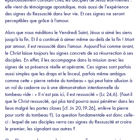
elle vient du témoignage apostolique, mais aussi de l’expérience
des signes du Ressuscité dans leur vie. Et ces signes ne seront
perceptibles que grâce à l’amour.
Alors que nous méditions le Vendredi Saint, Jésus a aimé les siens
jusqu’à la fin. Et il a continué à aimer même au-delà de la fin ! Mort
par amour, il est ressuscité dans l’amour. Aujourd’hui comme avant,
le Christ laisse toujours les signes concrets de sa résurrection à ses
disciples. En effet, il les accompagne dans la mission avec les
signes de sa présence réelle et opérante. Ces signes sont parfois
aussi simples que les draps et le linceul, parfois même ambigus
comme cette « pierre retirée du tombeau » qui peut faire allusion à
un vol du cadavre ou à une démonstration intentionnelle du
tombeau vide : « Il n’est pas ici, il est ressuscité » (Lc 24,6). (Faut-il
que le Christ ressuscité, qui plus tard pourra aussi pénétrer dans les
lieux malgré les portes closes [cf. Jn 20,19.26], enlève la pierre
pour sortir du tombeau ?). La question fondamentale est donc celle-
ci : lequel de ses disciples verra ces signes du Ressuscité et croira
le premier, les signalant aux autres ?