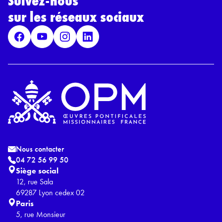
Suivez-nous
G
sur les réseaux sociaux
P
D
*
Nous contacter
04 72 56 99 50
Siège social
12, rue Sala
69287 Lyon cedex 02
Paris
5, rue Monsieur