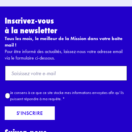
Inscrivez-vous
à la newsletter
Tous les mois, le meilleur de la Mission dans votre boîte
mail !
Pour être informé des actualités, laissez-nous votre adresse email
via le formulaire ci-dessous.
F
r
o
m
A
Je consens à ce que ce site stocke mes informations envoyées afin qu’ils
E
c
puissent répondre à ma requête.
*
m
c
a
o
S'INSCRIRE
i
r
l
d
*
R