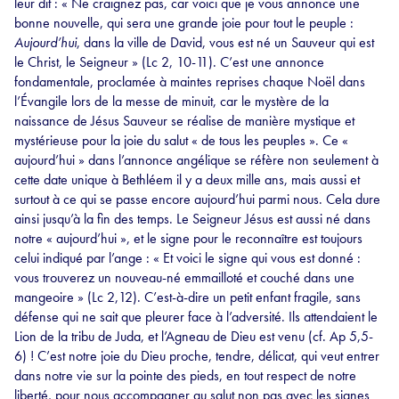
leur dit : « Ne craignez pas, car voici que je vous annonce une
bonne nouvelle, qui sera une grande joie pour tout le peuple :
Aujourd’hui
, dans la ville de David, vous est né un Sauveur qui est
le Christ, le Seigneur » (Lc 2, 10-11). C’est une annonce
fondamentale, proclamée à maintes reprises chaque Noël dans
l’Évangile lors de la messe de minuit, car le mystère de la
naissance de Jésus Sauveur se réalise de manière mystique et
mystérieuse pour la joie du salut « de tous les peuples ». Ce «
aujourd’hui » dans l’annonce angélique se réfère non seulement à
cette date unique à Bethléem il y a deux mille ans, mais aussi et
surtout à ce qui se passe encore aujourd’hui parmi nous. Cela dure
ainsi jusqu’à la fin des temps. Le Seigneur Jésus est aussi né dans
notre « aujourd’hui », et le signe pour le reconnaître est toujours
celui indiqué par l’ange : « Et voici le signe qui vous est donné :
vous trouverez un nouveau-né emmailloté et couché dans une
mangeoire » (Lc 2,12). C’est-à-dire un petit enfant fragile, sans
défense qui ne sait que pleurer face à l’adversité. Ils attendaient le
Lion de la tribu de Juda, et l’Agneau de Dieu est venu (cf. Ap 5,5-
6) ! C’est notre joie du Dieu proche, tendre, délicat, qui veut entrer
dans notre vie sur la pointe des pieds, en tout respect de notre
liberté, pour nous accompagner au salut non pas avec les signes