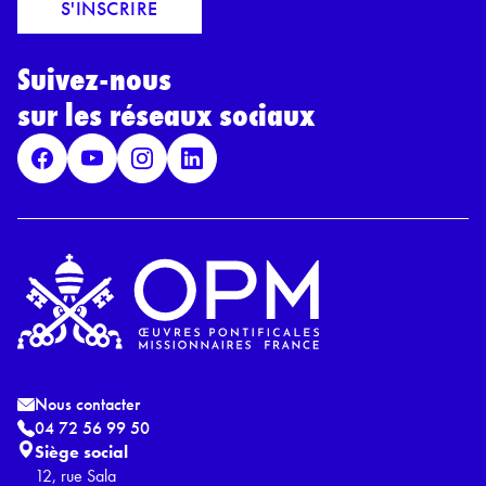
o
S'INSCRIRE
i
r
l
d
*
Suivez-nous
R
G
sur les réseaux sociaux
P
D
*
Nous contacter
04 72 56 99 50
Siège social
12, rue Sala