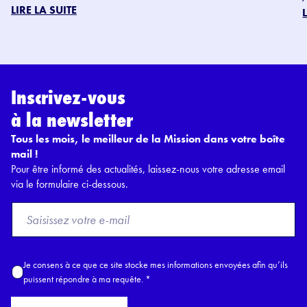
LIRE LA SUITE
Inscrivez-vous
à la newsletter
Tous les mois, le meilleur de la Mission dans votre boîte
mail !
Pour être informé des actualités, laissez-nous votre adresse email
via le formulaire ci-dessous.
F
r
o
m
A
Je consens à ce que ce site stocke mes informations envoyées afin qu’ils
E
c
puissent répondre à ma requête.
*
m
c
a