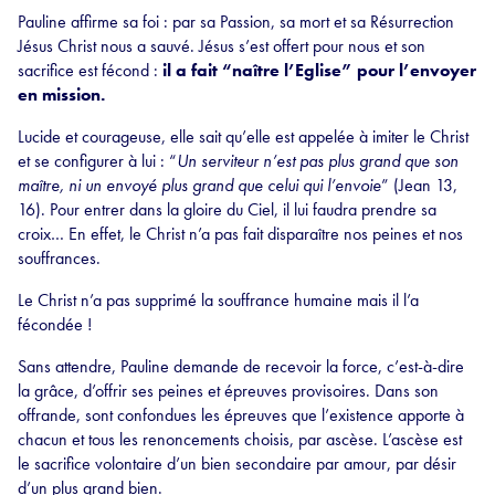
Pauline affirme sa foi : par sa Passion, sa mort et sa Résurrection
Jésus Christ nous a sauvé. Jésus s’est offert pour nous et son
sacrifice est fécond :
il a fait “naître l’Eglise” pour l’envoyer
en mission.
Lucide et courageuse, elle sait qu’elle est appelée à imiter le Christ
et se configurer à lui : “
Un serviteur n’est pas plus grand que son
maître, ni un envoyé plus grand que celui qui l’envoie
” (Jean 13,
16). Pour entrer dans la gloire du Ciel, il lui faudra prendre sa
croix… En effet, le Christ n’a pas fait disparaître nos peines et nos
souffrances.
Le Christ n’a pas supprimé la souffrance humaine mais il l’a
fécondée !
Sans attendre, Pauline demande de recevoir la force, c’est-à-dire
la grâce, d’offrir ses peines et épreuves provisoires. Dans son
offrande, sont confondues les épreuves que l’existence apporte à
chacun et tous les renoncements choisis, par ascèse. L’ascèse est
le sacrifice volontaire d’un bien secondaire par amour, par désir
d’un plus grand bien.