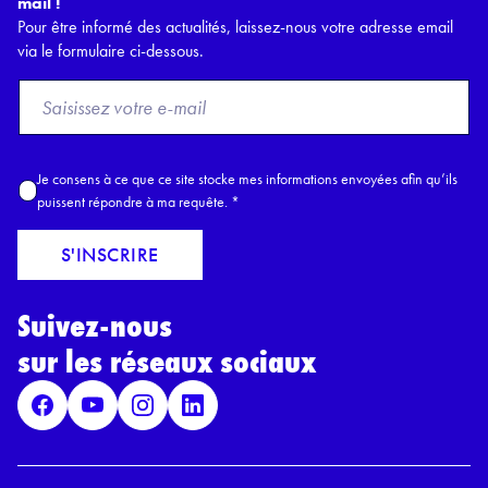
mail !
Pour être informé des actualités, laissez-nous votre adresse email
via le formulaire ci-dessous.
F
r
o
m
A
Je consens à ce que ce site stocke mes informations envoyées afin qu’ils
E
c
puissent répondre à ma requête.
*
m
c
a
o
S'INSCRIRE
i
r
l
d
*
Suivez-nous
R
G
sur les réseaux sociaux
P
D
*