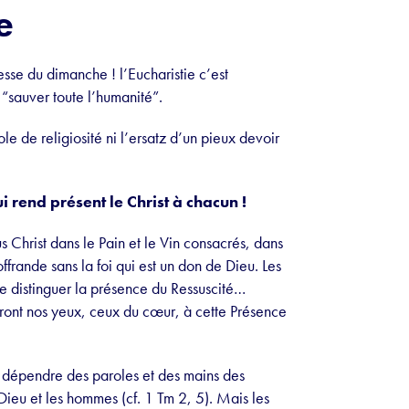
e
esse du dimanche ! l’Eucharistie c’est
r “sauver toute l’humanité”.
e de religiosité ni l’ersatz d’un pieux devoir
ui rend présent le Christ à chacun !
s Christ dans le Pain et le Vin consacrés, dans
offrande sans la foi qui est un don de Dieu. Les
de distinguer la présence du Ressuscité…
vriront nos yeux, ceux du cœur, à cette Présence
de dépendre des paroles et des mains des
 Dieu et les hommes (cf. 1 Tm 2, 5). Mais les