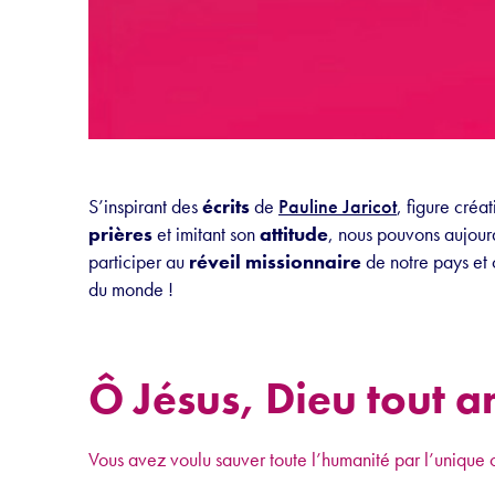
S’inspirant des
écrits
de
Pauline Jaricot
, figure créa
prières
et imitant son
attitude
, nous pouvons aujourd
participer au
r
éveil missionnaire
de notre pays et 
du monde !
Ô Jésus, Dieu tout 
Vous avez voulu sauver toute l’humanité par l’unique 