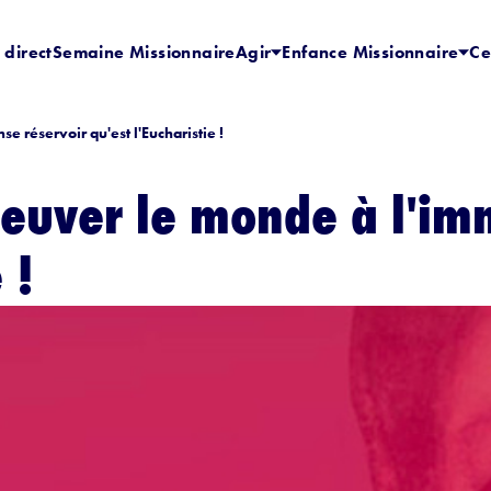
 direct
Semaine Missionnaire
Agir
Enfance Missionnaire
Ce
 réservoir qu'est l'Eucharistie !
euver le monde à l'im
 !