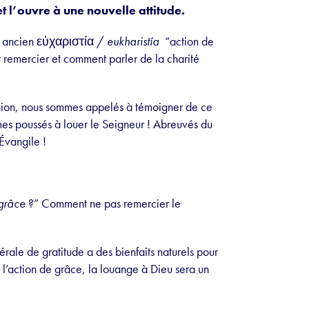
t l’ouvre à une nouvelle attitude.
ec ancien εὐχαριστία /
eukharistía
“action de
remercier et comment parler de la charité
nion, nous sommes appelés à témoigner de ce
mes poussés à louer le Seigneur ! Abreuvés du
Évangile !
 grâce
?” Comment ne pas remercier le
nérale de gratitude a des bienfaits naturels pour
l’action de grâce, la louange à Dieu sera un