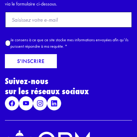
via le formulaire ci-dessous.
F
r
o
m
A
Je consens à ce que ce site stocke mes informations envoyées afin qu’ils
E
c
puissent répondre à ma requête.
*
m
c
a
o
S'INSCRIRE
i
r
l
d
*
Suivez-nous
R
G
sur les réseaux sociaux
P
D
*