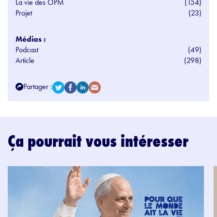
La vie des OPM
(154)
Projet
(23)
Médias :
Podcast
(49)
Article
(298)
Partager :
Ça pourrait vous intéresser