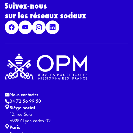
*
Suivez-nous
R
G
sur les réseaux sociaux
P
D
*
Nous contacter
04 72 56 99 50
Siège social
12, rue Sala
69287 Lyon cedex 02
Paris