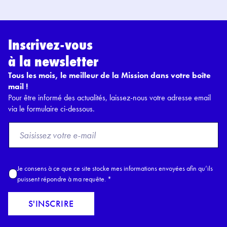
Inscrivez-vous
à la newsletter
Tous les mois, le meilleur de la Mission dans votre boîte
mail !
Pour être informé des actualités, laissez-nous votre adresse email
via le formulaire ci-dessous.
F
r
o
m
A
Je consens à ce que ce site stocke mes informations envoyées afin qu’ils
E
c
puissent répondre à ma requête.
*
m
c
a
o
S'INSCRIRE
i
r
l
d