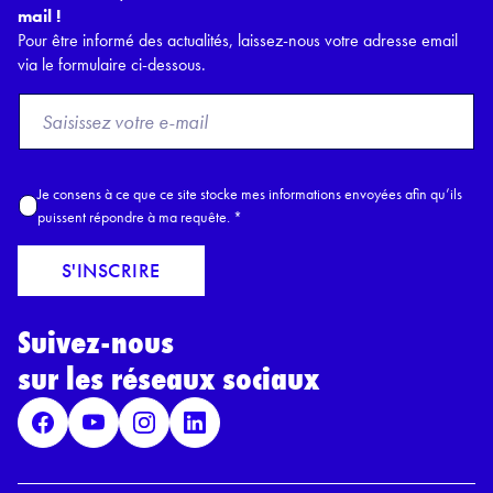
mail !
Pour être informé des actualités, laissez-nous votre adresse email
via le formulaire ci-dessous.
F
r
o
m
A
Je consens à ce que ce site stocke mes informations envoyées afin qu’ils
E
c
puissent répondre à ma requête.
*
m
c
a
o
S'INSCRIRE
i
r
l
d
*
Suivez-nous
R
G
sur les réseaux sociaux
P
D
*