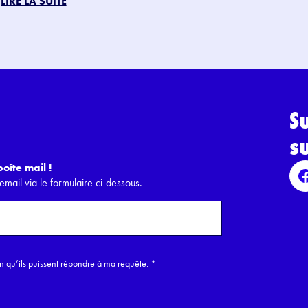
LIRE LA SUITE
S
s
oîte mail !
email via le formulaire ci-dessous.
in qu’ils puissent répondre à ma requête.
*