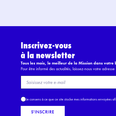
Inscrivez-vous
à la newsletter
Tous les mois, le meilleur de la Mission dans votre b
Pour être informé des actualités, laissez-nous votre adresse 
F
r
o
m
A
Je consens à ce que ce site stocke mes informations envoyées af
E
c
m
c
S'INSCRIRE
a