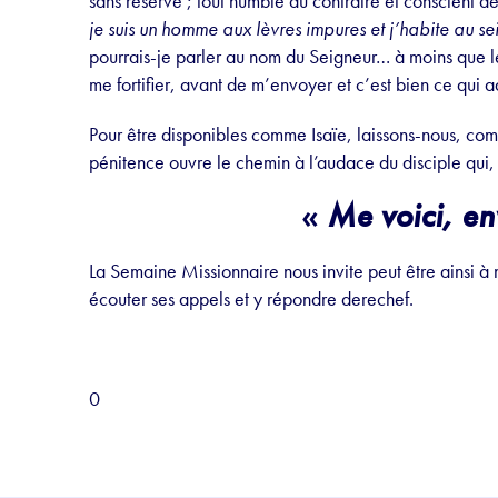
sans réserve ; tout humble au contraire et conscient de s
je suis un homme aux lèvres impures et j’habite au s
pourrais-je parler au nom du Seigneur… à moins que l
me fortifier, avant de m’envoyer et c’est bien ce qui a
Pour être disponibles comme Isaïe, laissons-nous, comme 
pénitence ouvre le chemin à l’audace du disciple qui, à
«
Me voici, en
La Semaine Missionnaire nous invite peut être ainsi à 
écouter ses appels et y répondre derechef.
0