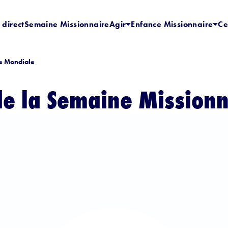
 direct
Semaine Missionnaire
Agir
Enfance Missionnaire
Ce
re Mondiale
de la Semaine Mission