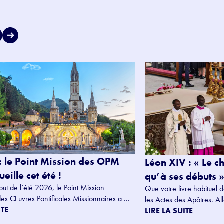
: le Point Mission des OPM
Léon XIV : « Le c
eille cet été !
qu’à ses débuts »
but de l’été 2026, le Point Mission
Que votre livre habituel d
des Œuvres Pontificales Missionnaires a ...
les Actes des Apôtres. Alle
ITE
LIRE LA SUITE