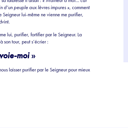
a faiblesse il disait :
« Malheur à moi… car
ein d’un peuple aux lèvres impures »,
comment
e Seigneur lui-même ne vienne me purifier,
dvint.
lui, purifier, fortifier par le Seigneur. La
 son tour, peut s’écrier :
voie-moi
»
nous laisser purifier par le Seigneur pour mieux