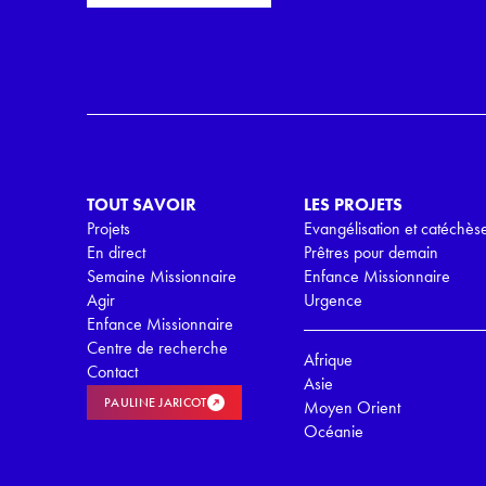
o
i
r
l
d
*
R
G
P
D
*
TOUT SAVOIR
LES PROJETS
Projets
Evangélisation et catéchès
En direct
Prêtres pour demain
Semaine Missionnaire
Enfance Missionnaire
Agir
Urgence
Enfance Missionnaire
Centre de recherche
Afrique
Contact
Asie
PAULINE JARICOT
Moyen Orient
Océanie