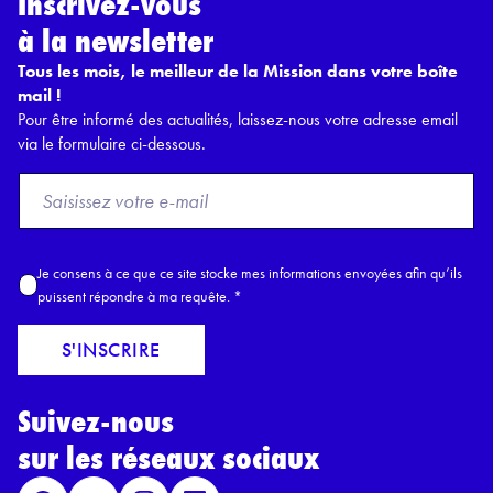
Inscrivez-vous
à la newsletter
Tous les mois, le meilleur de la Mission dans votre boîte
mail !
Pour être informé des actualités, laissez-nous votre adresse email
via le formulaire ci-dessous.
F
r
o
m
A
Je consens à ce que ce site stocke mes informations envoyées afin qu’ils
E
c
puissent répondre à ma requête.
*
m
c
a
o
S'INSCRIRE
i
r
l
d
*
Suivez-nous
R
G
sur les réseaux sociaux
P
D