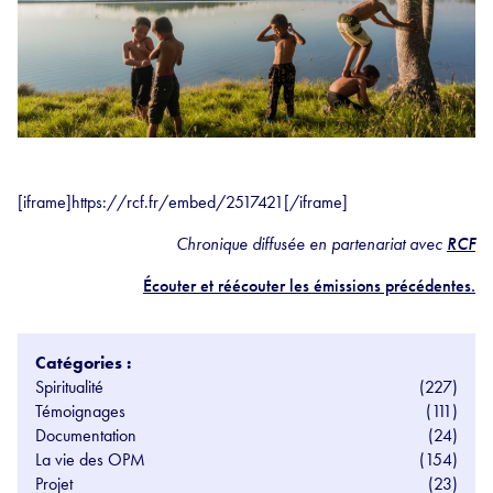
[iframe]https://rcf.fr/embed/2517421[/iframe]
Chronique diffusée en partenariat avec
RCF
Écouter et réécouter les émissions précédentes.
Catégories :
Spiritualité
(227)
Témoignages
(111)
Documentation
(24)
La vie des OPM
(154)
Projet
(23)