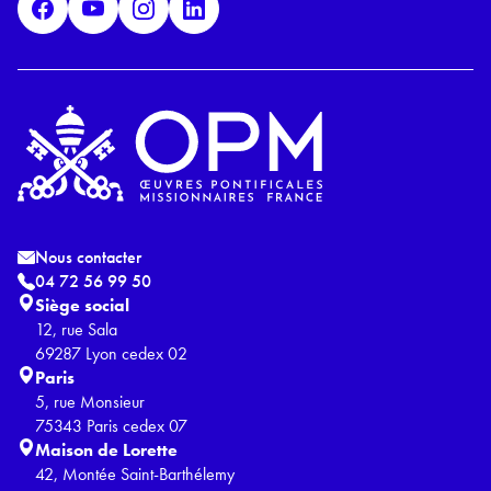
*
Nous contacter
04 72 56 99 50
Siège social
12, rue Sala
69287 Lyon cedex 02
Paris
5, rue Monsieur
75343 Paris cedex 07
Maison de Lorette
42, Montée Saint-Barthélemy