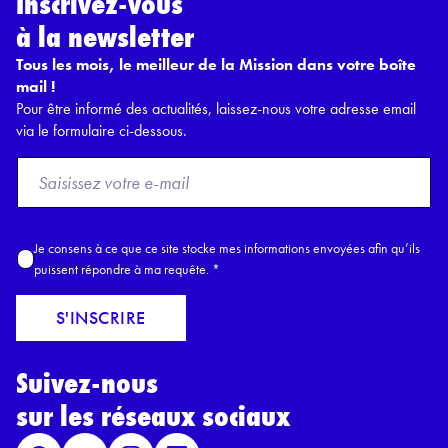
Inscrivez-vous
à la newsletter
Tous les mois, le meilleur de la Mission dans votre boîte
mail !
Pour être informé des actualités, laissez-nous votre adresse email
via le formulaire ci-dessous.
F
r
o
m
A
Je consens à ce que ce site stocke mes informations envoyées afin qu’ils
E
c
puissent répondre à ma requête.
*
m
c
a
o
S'INSCRIRE
i
r
l
d
*
Suivez-nous
R
G
sur les réseaux sociaux
P
D