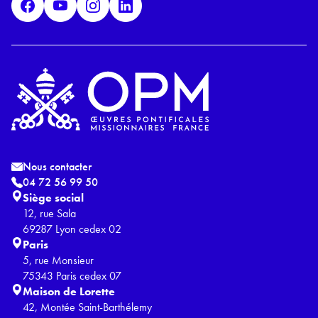
*
Nous contacter
04 72 56 99 50
Siège social
12, rue Sala
69287 Lyon cedex 02
Paris
5, rue Monsieur
75343 Paris cedex 07
Maison de Lorette
42, Montée Saint-Barthélemy