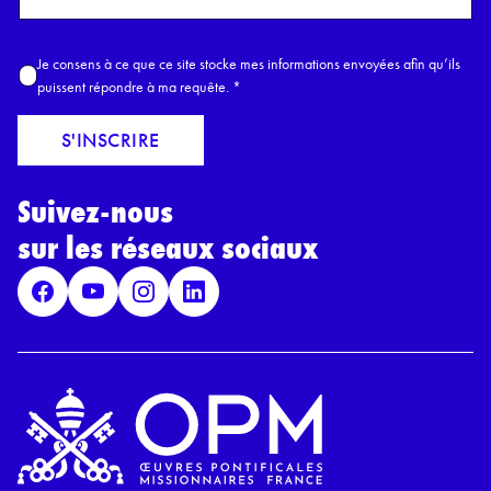
o
m
A
Je consens à ce que ce site stocke mes informations envoyées afin qu’ils
E
c
puissent répondre à ma requête.
*
m
c
a
o
S'INSCRIRE
i
r
l
d
*
Suivez-nous
R
G
sur les réseaux sociaux
P
D
*