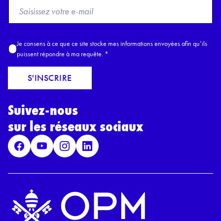
F
r
o
m
A
Je consens à ce que ce site stocke mes informations envoyées afin qu’ils
E
c
puissent répondre à ma requête.
*
m
c
a
o
S'INSCRIRE
i
r
l
d
*
Suivez-nous
R
G
sur les réseaux sociaux
P
D
*