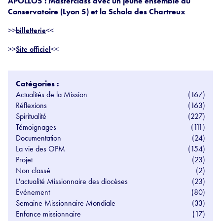
APOLLO5 :
Masterclass avec un jeune ensemble du
Conservatoire (Lyon 5)
et la Schola des Chartreux
>>
billetterie
<<
>>
Site officiel
<<
Catégories :
Actualités de la Mission
(167)
Réflexions
(163)
Spiritualité
(227)
Témoignages
(111)
Documentation
(24)
La vie des OPM
(154)
Projet
(23)
Non classé
(2)
L'actualité Missionnaire des diocèses
(23)
Evénement
(80)
Semaine Missionnaire Mondiale
(33)
Enfance missionnaire
(17)