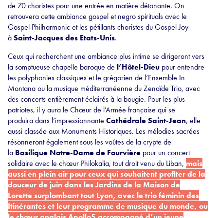
de 70 choristes pour une entrée en matière détonante. On
retrouvera cette ambiance gospel et negro spirituals avec le
Gospel Philharmonic et les pétillants choristes du Gospel Joy
à
Saint-Jacques des Etats-Unis
.
Ceux qui recherchent une ambiance plus intime se dirigeront vers
la somptueuse chapelle baroque de
l’Hôtel-Dieu
pour entendre
les polyphonies classiques et le grégorien de l’Ensemble In
Montana ou la musique méditerranéenne du Zenaïde Trio, avec
des concerts entièrement éclairés à la bougie. Pour les plus
patriotes, il y aura le Chœur de l’Armée française qui se
produira dans l’impressionnante
Cathédrale Saint-Jean
, elle
aussi classée aux Monuments Historiques. Les mélodies sacrées
résonneront également sous les voûtes de la crypte de
la
Basilique Notre-Dame de Fourvière
pour un concert
solidaire avec le chœur Philokalia, tout droit venu du Liban,
mais
aussi en plein air pour ceux qui souhaitent profiter de la
douceur de juin dans les Jardins de la Maison de
Lorette surplombant tout Lyon, avec le trio féminin des
Itinérantes et leur programme de musique du monde, ou
le chœur anglais Apollo5 accompagné d’un jeune