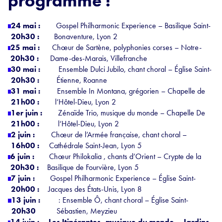
programme !
24 mai :
Gospel Philharmonic Experience – Basilique Saint-
20h30 :
Bonaventure, Lyon 2
25 mai :
Chœur de Sartène, polyphonies corses – Notre-
20h30 :
Dame-des-Marais, Villefranche
30 mai :
Ensemble Dulci Jubilo, chant choral – Église Saint-
20h30 :
Étienne, Roanne
31 mai :
Ensemble In Montana, grégorien – Chapelle de
21h00 :
l‘Hôtel-Dieu, Lyon 2
1er juin :
Zénaïde Trio, musique du monde – Chapelle De
21h00 :
l‘Hôtel-Dieu, Lyon 2
2 juin :
Chœur de l’Armée française, chant choral –
16h00 :
Cathédrale Saint-Jean, Lyon 5
6 juin :
Chœur Philokalia , chants d’Orient – Crypte de la
20h30 :
Basilique de Fourvière, Lyon 5
7 juin :
Gospel Philharmonic Experience – Église Saint-
20h00 :
Jacques des États-Unis, Lyon 8
13 juin :
: Ensemble Ô, chant choral – Église Saint-
20h30
Sébastien, Meyzieu
14 juin :
Les Itinérantes, musique du monde – Jardins