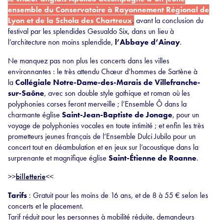
ensemble du Conservatoire à Rayonnement Régional de
Lyon et de la Schola des Chartreux
,
avant la conclusion du
festival par les splendides Gesualdo Six, dans un lieu à
l’architecture non moins splendide,
l’Abbaye d’Ainay
.
Ne manquez pas non plus les concerts dans les villes
environnantes : le très attendu Chœur d’hommes de Sartène à
la
Collégiale Notre-Dame-des-Marais de Villefranche-
sur-Saône
, avec son double style gothique et roman où les
polyphonies corses feront merveille ; l’Ensemble Ô dans la
charmante église
Saint-Jean-Baptiste de Jonage
, pour un
voyage de polyphonies vocales en toute intimité ; et enfin les très
prometteurs jeunes français de l’Ensemble Dulci Jubilo pour un
concert tout en déambulation et en jeux sur l’acoustique dans la
surprenante et magnifique église
Saint-Étienne de Roanne
.
>>
billetterie
<<
Tarifs
: Gratuit pour les moins de 16 ans, et de 8 à 55 € selon les
concerts et le placement.
Tarif réduit pour les personnes à mobilité réduite, demandeurs