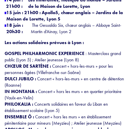
21h00 :
de la Maison de Lorette, Lyon
15 juin : 21h00 : Apollo5, chœur anglais – Jardins de la
Maison de Lorette, Lyon 5
18 juin :
The Gesualdo Six, chœur anglais – Abbaye Saint-
20h30 :
Martin d’Ainay, Lyon 2
Les actions solidaires prévues à Lyon :
GOSPEL PHILHARMONIC EXPERIENCE
: Masterclass grand
public (Lyon 5) ; Atelier jeunesse (Lyon 8)
CHŒUR DE SARTÈNE :
Concert « hors-les-murs » pour les
personnes âgées (Villefranche-sur-Saône)
DULCI JUBILO :
Concert « hors-les-murs » en centre de détention
(Roanne)
IN MONTANA :
Concert « hors les murs » en quartier prioritaire
(Vaulx-en-Velin)
PHILOKALIA :
Concerts solidaires en faveur du Liban en
établissement scolaire (Lyon 5)
ENSEMBLE Ô :
Concert « hors les murs » en établissement
pénitentiaire pour mineurs (Meyzieu) ; Atelier jeunesse (Meyzieu)