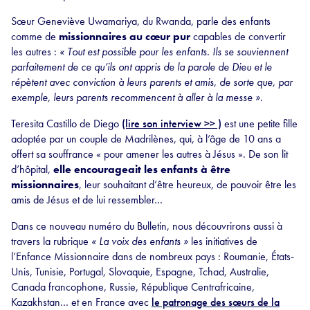
Sœur Geneviève Uwamariya, du Rwanda, parle des enfants
comme de
missionnaires au cœur pur
capables de convertir
les autres :
« Tout est possible pour les enfants. Ils se souviennent
parfaitement de ce qu’ils ont appris de la parole de Dieu et le
répètent avec conviction à leurs parents et amis, de sorte que, par
exemple, leurs parents recommencent à aller à la messe »
.
Teresita Castillo de Diego
(lire son interview >> )
est une petite fille
adoptée par un couple de Madrilènes, qui, à l’âge de 10 ans a
offert sa souffrance « pour amener les autres à Jésus ». De son lit
d’hôpital,
elle encourageait les enfants à être
missionnaires
, leur souhaitant d’être heureux, de pouvoir être les
amis de Jésus et de lui ressembler…
Dans ce nouveau numéro du Bulletin, nous découvrirons aussi à
travers la rubrique
« La voix des enfants »
les initiatives de
l’Enfance Missionnaire dans de nombreux pays : Roumanie, États-
Unis, Tunisie, Portugal, Slovaquie, Espagne, Tchad, Australie,
Canada francophone, Russie, République Centrafricaine,
Kazakhstan… et en France avec
le patronage des sœurs de la