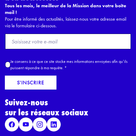
Tous les mois, le meilleur de la Mission dans votre boîte
mail !
Pour être informé des actualités, laissez-nous votre adresse email
via le formulaire ci-dessous.
F
r
o
m
A
Je consens à ce que ce site stocke mes informations envoyées afin qu’ils
E
c
puissent répondre à ma requête.
*
m
c
a
o
S'INSCRIRE
i
r
l
d
*
Suivez-nous
R
G
sur les réseaux sociaux
P
D
*